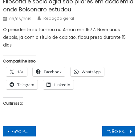
Filosofia e sociologia são pilares em academia
onde Bolsonaro estudou
Author
Posted
Redação geral
08/06/2019
on
O presidente se formou na Aman em 1977. Nove anos
depois, já com o título de capitão, ficou preso durante 15
dias.
Compartilhe isso:
18+
Facebook
WhatsApp
Telegram
LinkedIn
Curtir isso:
Navegação
75ªCIPM elucida e prende condutor que matou criança atropelada em Juazeiro
“NÃO ESTAMOS FICANDO DOENTES. ESTAMOS SENDO ENVENENADOS”