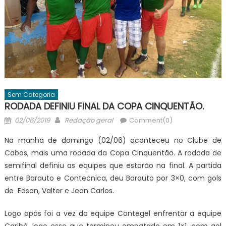
Sem Categoria
RODADA DEFINIU FINAL DA COPA CINQUENTÃO.
Posted
Author
02/06/2019
Redação geral
Comment(0)
on
Na manhã de domingo (02/06) aconteceu no Clube de
Cabos, mais uma rodada da Copa Cinquentão. A rodada de
semifinal definiu as equipes que estarão na final. A partida
entre Barauto e Contecnica, deu Barauto por 3×0, com gols
de Edson, Valter e Jean Carlos.
Logo após foi a vez da equipe Contegel enfrentar a equipe
Caribé, jogo esse que terminou empatado em 1×1, com gol