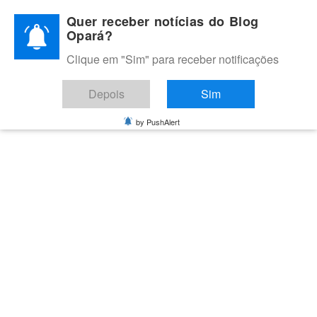
Skip
Quer receber notícias do Blog
to
Opará?
content
Clique em "Sim" para receber notificações
BLOG OPARÁ
Melhores notícias de Juazeiro, Petrolina e do Vale do São
Depois
Sim
Francisco
by PushAlert