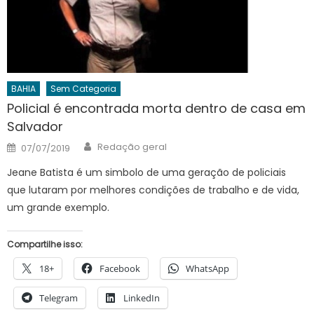
BAHIA
Sem Categoria
Policial é encontrada morta dentro de casa em
Salvador
Author
Posted
Redação geral
07/07/2019
on
Jeane Batista é um simbolo de uma geração de policiais
que lutaram por melhores condições de trabalho e de vida,
um grande exemplo.
Compartilhe isso:
18+
Facebook
WhatsApp
Telegram
LinkedIn