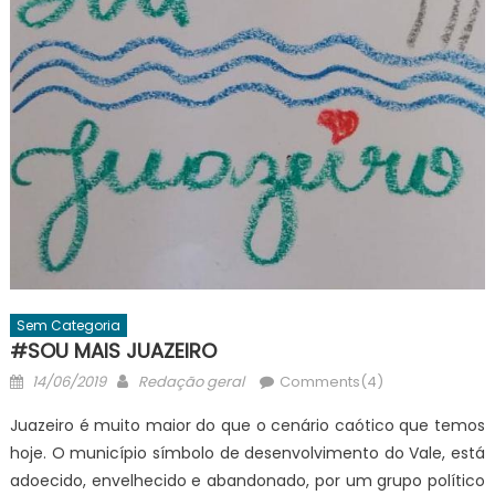
Sem Categoria
#SOU MAIS JUAZEIRO
Posted
Author
14/06/2019
Redação geral
Comments(4)
on
Juazeiro é muito maior do que o cenário caótico que temos
hoje. O município símbolo de desenvolvimento do Vale, está
adoecido, envelhecido e abandonado, por um grupo político