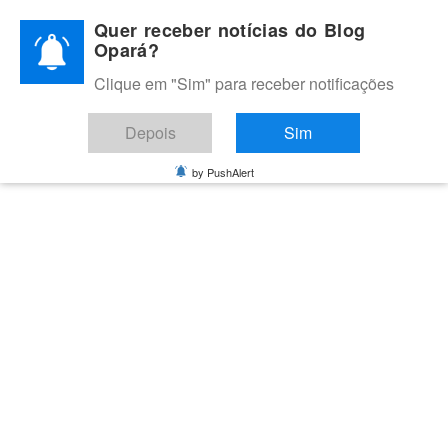
Skip
Quer receber notícias do Blog
to
Opará?
content
Clique em "Sim" para receber notificações
BLOG OPARÁ
Melhores notícias de Juazeiro, Petrolina e do Vale do São
Depois
Sim
Francisco
by PushAlert