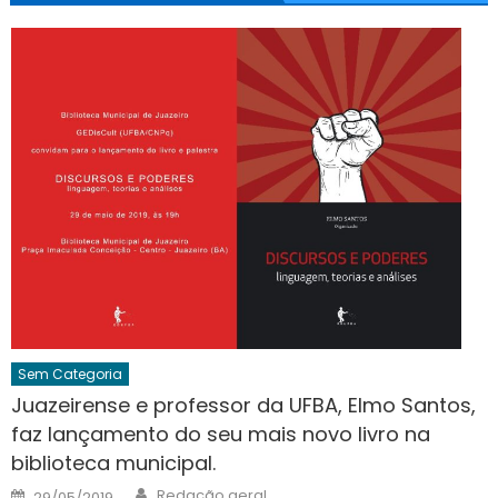
Sem Categoria
Juazeirense e professor da UFBA, Elmo Santos,
faz lançamento do seu mais novo livro na
biblioteca municipal.
Author
Posted
Redação geral
29/05/2019