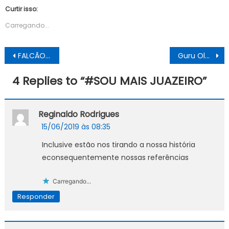
Curtir isso:
Carregando...
Navegação
FALCÃO REAL E SÃO LUIZ TRANSPORTES PERDEM A CONCESSÃO
Guru Olavo de Carvalho quer ganhar 400 mil do governo
de
4 Replies to “
#SOU MAIS JUAZEIRO
”
Post
Reginaldo Rodrigues
15/06/2019 às 08:35
Inclusive estão nos tirando a nossa história
econsequentemente nossas referências
Carregando...
Responder