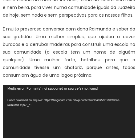
e nem beira, para viver numa comunidade iguais da Juazeiro
de hoje, sem nada e sem perspectivas para os nossos filhos.
É muito prazeroso conversar com dona Raimunda e saber da
sua gratidão. Uma mulher simples, que ajudou a cavar
buracos e a derrubar madeiras para construir uma escola na
sua comunidade (a escola tem um nome de alguém
qualquer). Uma mulher forte, batalhou para que a
comunidade tivesse um chafariz, porque antes, todos
consumiam água de uma lagoa próxima.
Tocador
Media error: Format(s) not supported or source(s) not found
de
Fazer download do arquivo: https://blogopara.com.br/wp-content/uploads/2019/06/dona-
vídeo
raimunda.mp4?_=1