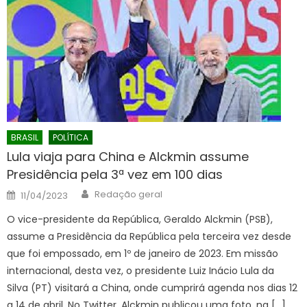
BRASIL
POLÍTICA
Lula viaja para China e Alckmin assume
Presidência pela 3ª vez em 100 dias
Author
Posted
Redação geral
11/04/2023
on
O vice-presidente da República, Geraldo Alckmin (PSB),
assume a Presidência da República pela terceira vez desde
que foi empossado, em 1º de janeiro de 2023. Em missão
internacional, desta vez, o presidente Luiz Inácio Lula da
Silva (PT) visitará a China, onde cumprirá agenda nos dias 12
a 14 de abril. No Twitter, Alckmin publicou uma foto, na […]