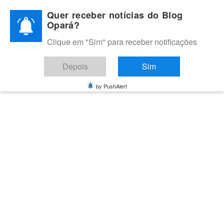
Skip
Quer receber notícias do Blog
to
Opará?
content
Clique em "Sim" para receber notificações
BLOG OPARÁ
Melhores notícias de Juazeiro, Petrolina e do Vale do São
Depois
Sim
Francisco
by PushAlert