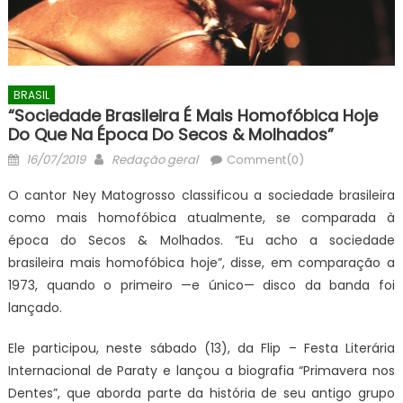
BRASIL
“Sociedade Brasileira É Mais Homofóbica Hoje
Do Que Na Época Do Secos & Molhados”
Posted
Author
16/07/2019
Redação geral
Comment(0)
on
O cantor Ney Matogrosso classificou a sociedade brasileira
como mais homofóbica atualmente, se comparada à
época do Secos & Molhados. “Eu acho a sociedade
brasileira mais homofóbica hoje”, disse, em comparação a
1973, quando o primeiro —e único— disco da banda foi
lançado.
Ele participou, neste sábado (13), da Flip – Festa Literária
Internacional de Paraty e lançou a biografia “Primavera nos
Dentes”, que aborda parte da história de seu antigo grupo