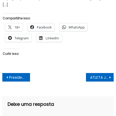
[…]
Compartilhe isso:
18+
Facebook
WhatsApp
Telegram
LinkedIn
Curtir isso:
Navegação
Presidente da OAB diz que Bolsonaro é cruel e não sabe separar público de privado
ATLETA JUAZEIRENSE É DESTAQUE NO JUDÔ
de
Post
Deixe uma resposta