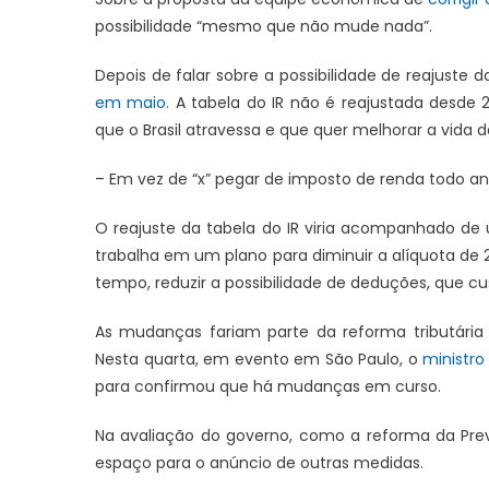
possibilidade “mesmo que não mude nada”.
Depois de falar sobre a possibilidade de reajuste
em maio.
A tabela do IR não é reajustada desde 20
que o Brasil atravessa e que quer melhorar a vida 
JUAZEIRO
JUAZEIRO
Protegido: Eleições 2026: Quem está
– Em vez de “x” pegar de imposto de renda todo an
o
A lenda des
pagando ao blogueiro para difamar
em
Francisco: a
Juvenilson Passos? Fogo amigo?
O reajuste da tabela do IR viria acompanhado d
iz o
para a 2ª T
trabalha em um plano para diminuir a alíquota de
tempo, reduzir a possibilidade de deduções, que cu
As mudanças fariam parte da reforma tributári
Nesta quarta, em evento em São Paulo, o
ministro
para confirmou que há mudanças em curso.
Na avaliação do governo, como a reforma da Prev
espaço para o anúncio de outras medidas.