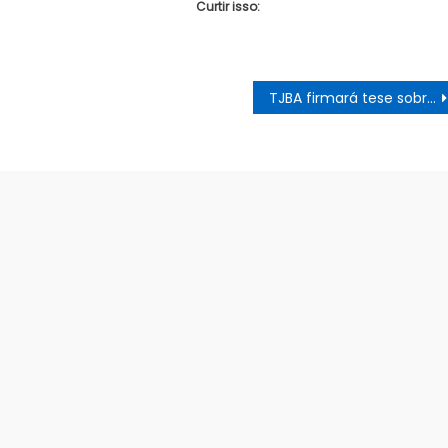
Curtir isso:
TJBA firmará tese sobre Idade máxima para PMs da Bahia – Excedentes 2012 e outras turmas