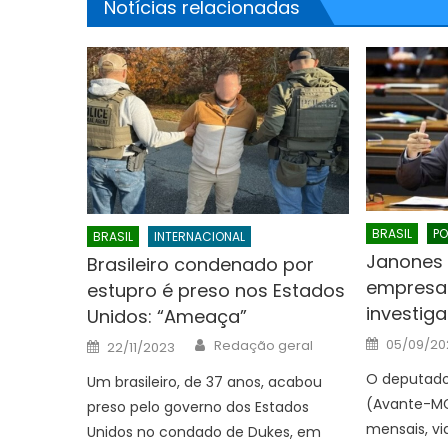
Notícias relacionadas
BRASIL
PO
BRASIL
INTERNACIONAL
Janones 
Brasileiro condenado por
empresa 
estupro é preso nos Estados
investig
Unidos: “Ameaça”
Posted
Author
Posted
05/09/20
Redação geral
22/11/2023
on
on
O deputado
Um brasileiro, de 37 anos, acabou
(Avante-MG
preso pelo governo dos Estados
mensais, vi
Unidos no condado de Dukes, em