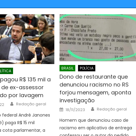
BRASIL
POLÍCIA
LÍTICA
Dono de restaurante que
pagou R$ 135 mil a
denunciou racismo no RS
de ex-assessor
forjou mensagem, aponta
ado por lavagem
investigação
Author
Redação geral
22
Author
Posted
Redação geral
18/11/2023
on
 federal André Janones
Homem que denunciou caso de
) paga R$ 15 mil
racismo em aplicativo de entrega
a cota parlamentar, a
confessou ser o autor do pedido