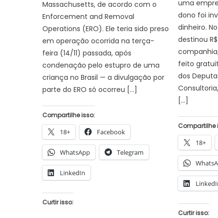
uma empres
Massachusetts, de acordo com o
dono foi in
Enforcement and Removal
dinheiro. No
Operations (ERO). Ele teria sido preso
destinou R$
em operação ocorrida na terça-
companhia,
feira (14/11) passada, após
feito grat
condenação pelo estupro de uma
dos Deputa
criança no Brasil — a divulgação por
Consultoria
parte do ERO só ocorreu […]
[…]
Compartilhe isso:
Compartilhe 
18+
Facebook
18+
WhatsApp
Telegram
Whats
LinkedIn
LinkedI
Curtir isso:
Curtir isso: