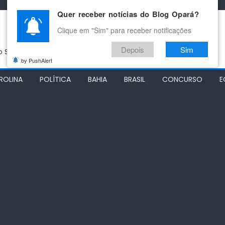
Quer receber notícias do Blog Opará?
Clique em "Sim" para receber notificações
Depois
Sim
do São Francisco
by PushAlert
ROLINA
POLÍTICA
BAHIA
BRASIL
CONCURSO
E