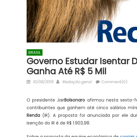
BRASIL
Governo Estudar Isentar
Ganha Até R$ 5 Mil
Posted
Author
10/08/2019
Redação geral
Comment(0)
on
O presidente Jair
Bolsonaro
afirmou nesta sexta-f
contribuintes que ganhem até cinco salários mí
Renda
(IR). A proposta foi anunciada por ele du
isenção do IR é de R$ 1.903,98.
Sobre a proposta da equipe econômica de
corrigir