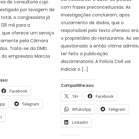
a de consultoria cujo
com frases preconceituosas. As
vestigado por lavagem de
investigações concluiram, após
 total, o congressista já
cruzamento de dados, que o
 135 mil para a
responsável pelo texto ofensivo era
 que oferece um serviço
o proprietário do restaurante. Ao se
uitamente pela Câmara
questionado a então vítima admiti
dos. Trata-se da DMD
ter feito a publicação
, do empresário Marcos
discriminatória. A Polícia Civil vai
indiciar o […]
isso:
Compartilhe isso:
Facebook
18+
Facebook
App
Telegram
WhatsApp
Telegram
n
LinkedIn