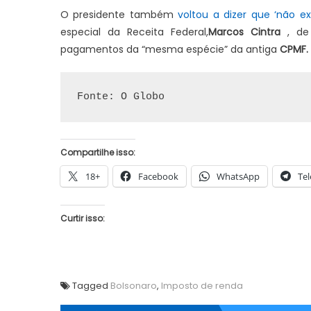
O presidente também
voltou a dizer que ‘não ex
especial da Receita Federal,
Marcos Cintra
, de 
pagamentos da “mesma espécie” da antiga
CPMF.
Fonte: O Globo
Compartilhe isso:
18+
Facebook
WhatsApp
Te
Curtir isso:
Tagged
Bolsonaro
,
Imposto de renda