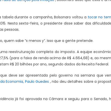
 da tabela durante a campanha, Bolsonaro voltou a
tocar no te
JUAZEIRO
15. Nesta sexta-feira, o presidente disse saber das dificuldad
das pessoas.
Aciaj passa a integrar Comitê
Interinstitucional de Segurança
o, quem sabe “x menos y”. Isso que a gente pretende.
Pública para fortalecer ações 
perta no Rio São
Juazeiro
bertas as inscrições
e uma reestruturação completa do imposto. A equipe econômi
ravessia do Nego D’Água
 27,5% (para a faixa de renda acima de R$ 4.664,68) e, ao mes
stam R$ 20 bilhões por ano, segundo dados da Receita Federal.
a que deve ser apresentada pelo governo na semana que ve
 da Economia, Paulo Guedes
, não deu detalhes sobre a propos
idência já foi aprovada na Câmara e seguiu para o Senado, 