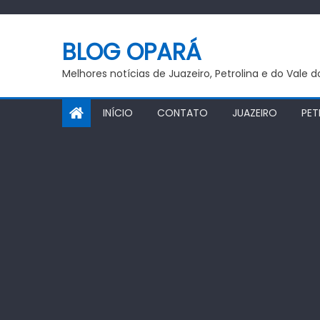
Skip
to
BLOG OPARÁ
content
Melhores notícias de Juazeiro, Petrolina e do Vale 
INÍCIO
CONTATO
JUAZEIRO
PET