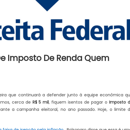
 De Imposto De Renda Quem
eira que continuará a defender junto à equipe econômica q
nimos, cerca de
R$ 5 mil
, fiquem isentos de pagar o
Imposto 
rante a campanha eleitoral, no ano passado. Hoje, o limite 
 a faixa de isenção pela inflação
, Bolsonaro disse que essa é um