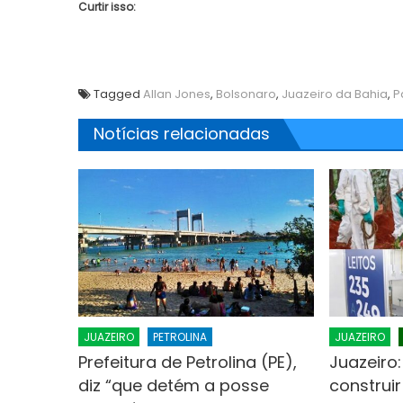
Curtir isso:
Tagged
Allan Jones
,
Bolsonaro
,
Juazeiro da Bahia
,
P
Notícias relacionadas
JUAZEIRO
PETROLINA
JUAZEIRO
Prefeitura de Petrolina (PE),
Juazeiro:
diz “que detém a posse
construi