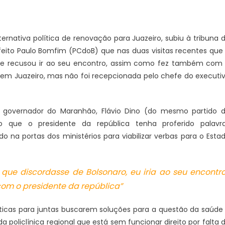
ernativa política de renovação para Juazeiro, subiu à tribuna 
eito Paulo Bomfim (PCdoB) que nas duas visitas recentes que
o se recusou ir ao seu encontro, assim como fez também com
ve em Juazeiro, mas não foi recepcionada pelo chefe do executi
o governador do Maranhão, Flávio Dino (do mesmo partido 
 que o presidente da república tenha proferido palavr
o na portas dos ministérios para viabilizar verbas para o Esta
que discordasse de Bolsonaro, eu iria ao seu encontro
Candidatos a deputado
com o presidente da república”
stão aptos para serem
s eleições. É o que diz o
líticas para juntas buscarem soluções para a questão da saúde
 policlínica regional que está sem funcionar direito por falta 