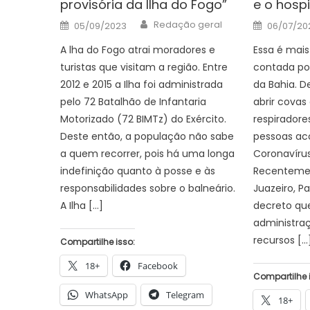
provisória da Ilha do Fogo”
e o hosp
Author
Posted
Posted
Redação geral
05/09/2023
06/07/20
on
on
A lha do Fogo atrai moradores e
Essa é mais
turistas que visitam a região. Entre
contada por
2012 e 2015 a Ilha foi administrada
da Bahia. D
pelo 72 Batalhão de Infantaria
abrir cova
Motorizado (72 BIMTz) do Exército.
respiradore
Deste então, a população não sabe
pessoas ac
a quem recorrer, pois há uma longa
Coronavírus
indefinição quanto à posse e às
Recentemen
responsabilidades sobre o balneário.
Juazeiro, P
A Ilha […]
decreto qu
administraçã
recursos […
Compartilhe isso:
18+
Facebook
Compartilhe 
WhatsApp
Telegram
18+