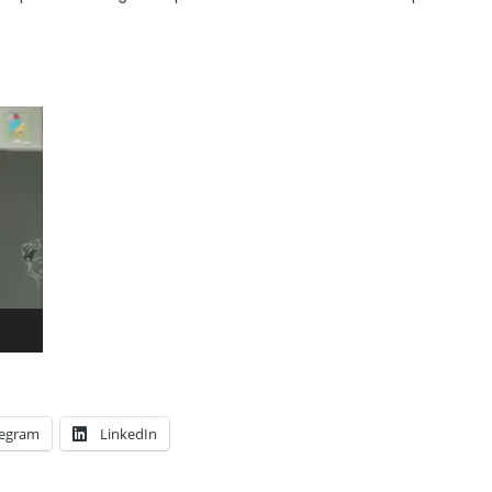
JUAZEIRO
PETROLINA
Colisão entre motocicletas na
Ponte Presidente Dutra deixa d
feridos
legram
LinkedIn