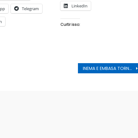
LinkedIn
App
Telegram
n
Curtir isso:
INEMA E EMBASA TORNAM-SE RÉUS DEVIDO A POLUIÇÃO NO RIO SÃO FRANCISCO