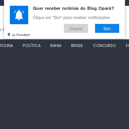
Quer receber notícias do Blog Opará?
Clique em "Sim" para receber notificações
Depois
Sim
do São Francisco
by PushAlert
ROLINA
POLÍTICA
BAHIA
BRASIL
CONCURSO
E