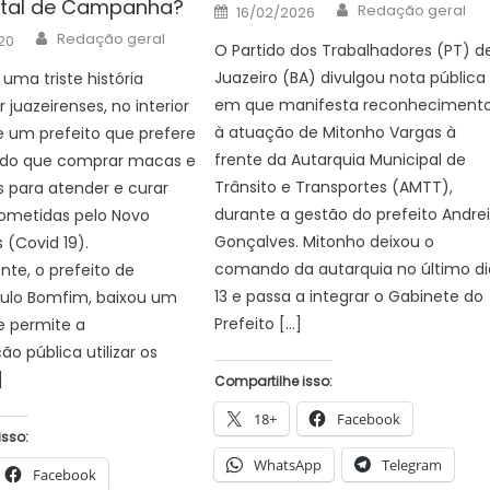
ital de Campanha?
Author
Posted
Redação geral
16/02/2026
on
Author
Redação geral
20
O Partido dos Trabalhadores (PT) d
Juazeiro (BA) divulgou nota pública
 uma triste história
em que manifesta reconheciment
 juazeirenses, no interior
à atuação de Mitonho Vargas à
e um prefeito que prefere
frente da Autarquia Municipal de
s do que comprar macas e
Trânsito e Transportes (AMTT),
s para atender e curar
durante a gestão do prefeito Andre
ometidas pelo Novo
Gonçalves. Mitonho deixou o
 (Covid 19).
comando da autarquia no último di
te, o prefeito de
13 e passa a integrar o Gabinete do
aulo Bomfim, baixou um
Prefeito […]
e permite a
o pública utilizar os
]
Compartilhe isso:
18+
Facebook
isso:
WhatsApp
Telegram
Facebook