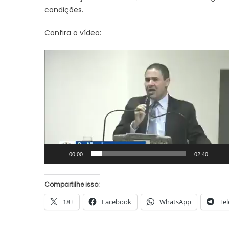
condições.
Confira o vídeo:
Tocador
de
vídeo
em
00:00
02:40
Compartilhe isso:
18+
Facebook
WhatsApp
Te