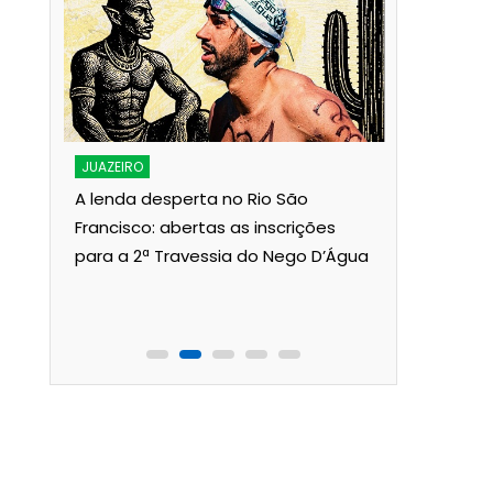
JUAZEIRO
Aciaj pass
Interinsti
JUAZEIRO
Pública p
A lenda desperta no Rio São
Juazeiro
Francisco: abertas as inscrições
para a 2ª Travessia do Nego D’Água
ois