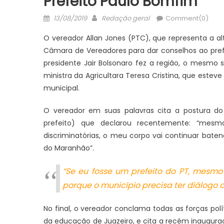
Prefeito Paulo Bomfim
Posted
Author
13/08/2019
Redação geral
Comment(0)
on
O vereador Allan Jones (PTC), que representa a alt
Câmara de Vereadores para dar conselhos ao pref
presidente Jair Bolsonaro fez a região, o mesm
ministra da Agricultara Teresa Cristina, que este
municipal.
O vereador em suas palavras cita a postura d
prefeito) que declarou recentemente: “mesmo
discriminatórias, o meu corpo vai continuar batend
do Maranhão”.
JUAZEIRO
JUAZEIRO
“Se eu fosse um prefeito do PT, mesmo 
Juazeiro: Vídeo expõe comércio
Juazeiro: 
porque o município precisa ter diálogo 
esvaziado na cidade e reacende
estadual e
debate sobre possíveis efeitos de
concorrem à
No final, o vereador conclama todas as forças po
uma crise econômica
TCU
da educação de Juazeiro, e cita a recém inaugurada