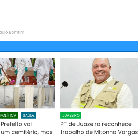
aulo Bomfim
POLÍTICA
SAÚDE
JUAZEIRO
 Prefeito vai
PT de Juazeiro reconhece
r um cemitério, mas
trabalho de Mitonho Varga