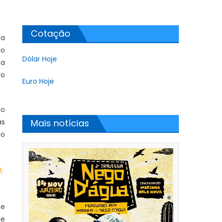
Cotação
da
 o
Dólar Hoje
 a
vo
Euro Hoje
do
as
Mais notícias
do
,
 e
de