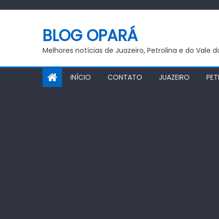
Skip
to
BLOG OPARÁ
content
Melhores notícias de Juazeiro, Petrolina e do Vale 
INÍCIO
CONTATO
JUAZEIRO
PET