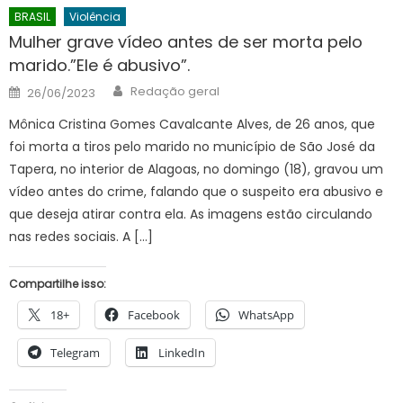
BRASIL
Violência
Mulher grave vídeo antes de ser morta pelo
marido.”Ele é abusivo”.
Author
Posted
Redação geral
26/06/2023
on
Mônica Cristina Gomes Cavalcante Alves, de 26 anos, que
foi morta a tiros pelo marido no município de São José da
Tapera, no interior de Alagoas, no domingo (18), gravou um
vídeo antes do crime, falando que o suspeito era abusivo e
que deseja atirar contra ela. As imagens estão circulando
nas redes sociais. A […]
Compartilhe isso:
18+
Facebook
WhatsApp
Telegram
LinkedIn