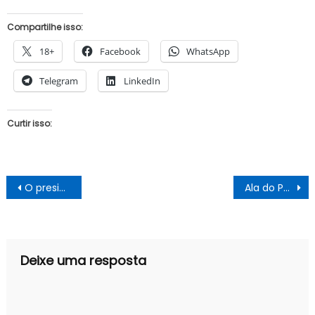
Compartilhe isso:
18+
Facebook
WhatsApp
Telegram
LinkedIn
Curtir isso:
Navegação
O presidente Bolsonaro comente leviandade contra ONGs
Ala do PSL ameaça contrariar recomendações do Planalto
de
Post
Deixe uma resposta