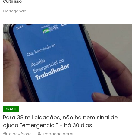
Curtir isso:
Carregando...
BRASIL
Para 38 mil cidadãos, não há nem sinal de
ajuda “emergencial” – há 30 dias
Author
Posted
Redação geral
07/05/2020