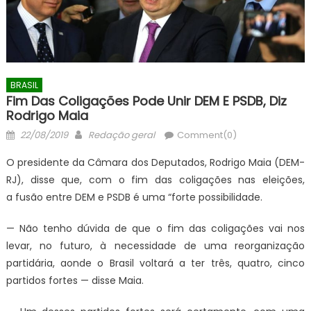
BRASIL
Fim Das Coligações Pode Unir DEM E PSDB, Diz
Rodrigo Maia
Posted
Author
22/08/2019
Redação geral
Comment(0)
on
O presidente da Câmara dos Deputados, Rodrigo Maia (DEM-
RJ), disse que, com o fim das coligações nas eleições,
a fusão entre DEM e PSDB é uma “forte possibilidade.
— Não tenho dúvida de que o fim das coligações vai nos
levar, no futuro, à necessidade de uma reorganização
partidária, aonde o Brasil voltará a ter três, quatro, cinco
partidos fortes — disse Maia.