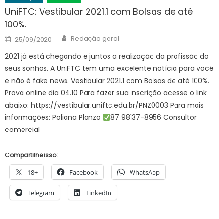
UniFTC: Vestibular 2021.1 com Bolsas de até
100%.
Author
Posted
Redação geral
25/09/2020
on
2021 já está chegando e juntos a realização da profissão do
seus sonhos. A UniFTC tem uma excelente notícia para você
e não é fake news. Vestibular 2021.1 com Bolsas de até 100%.
Prova online dia 04.10 Para fazer sua inscrição acesse o link
abaixo: https://vestibular.uniftc.edu.br/PNZ0003 Para mais
informações: Poliana Planzo
87 98137-8956 Consultor
comercial
Compartilhe isso:
18+
Facebook
WhatsApp
Telegram
LinkedIn