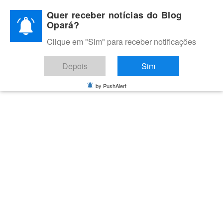
Skip
Quer receber notícias do Blog
to
Opará?
content
Clique em "Sim" para receber notificações
BLOG OPARÁ
Melhores notícias de Juazeiro, Petrolina e do Vale do São
Depois
Sim
Francisco
by PushAlert