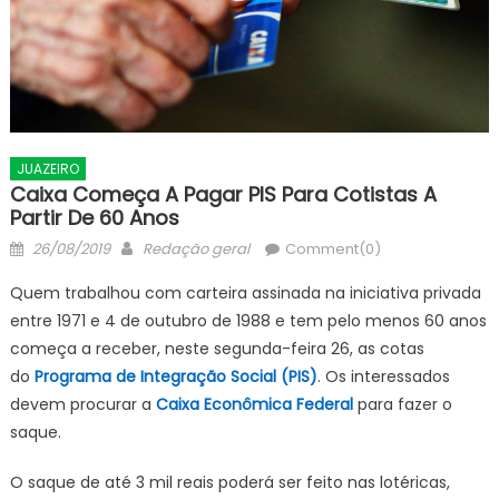
JUAZEIRO
Caixa Começa A Pagar PIS Para Cotistas A
Partir De 60 Anos
Posted
Author
26/08/2019
Redação geral
Comment(0)
on
Quem trabalhou com carteira assinada na iniciativa privada
entre 1971 e 4 de outubro de 1988 e tem pelo menos 60 anos
começa a receber, neste segunda-feira 26, as cotas
do
Programa de Integração Social (PIS)
. Os interessados
devem procurar a
Caixa Econômica Federal
para fazer o
saque.
O saque de até 3 mil reais poderá ser feito nas lotéricas,