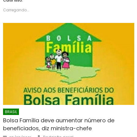
Curtir isso:
Carregando...
BRASIL
Bolsa Família deve aumentar número de
beneficiados, diz ministra-chefe
Author
Posted