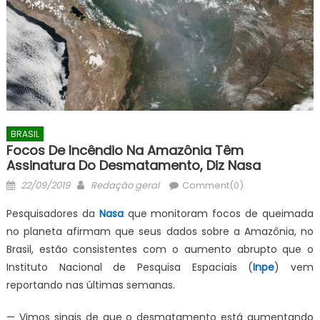
BRASIL
Focos De Incêndio Na Amazônia Têm
Assinatura Do Desmatamento, Diz Nasa
Posted
Author
22/09/2019
Redação geral
Comment(0)
on
Pesquisadores da
Nasa
que monitoram focos de queimada
no planeta afirmam que seus dados sobre a Amazônia, no
Brasil, estão consistentes com o aumento abrupto que o
Instituto Nacional de Pesquisa Espaciais (
Inpe
) vem
reportando nas últimas semanas.
— Vimos sinais de que o desmatamento está aumentando