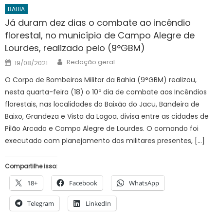
BAHIA
Já duram dez dias o combate ao incêndio
florestal, no município de Campo Alegre de
Lourdes, realizado pelo (9°GBM)
Author
Posted
Redação geral
19/08/2021
on
O Corpo de Bombeiros Militar da Bahia (9°GBM) realizou,
nesta quarta-feira (18) o 10º dia de combate aos Incêndios
florestais, nas localidades do Baixão do Jacu, Bandeira de
Baixo, Grandeza e Vista da Lagoa, divisa entre as cidades de
Pilão Arcado e Campo Alegre de Lourdes. O comando foi
executado com planejamento dos militares presentes, […]
Compartilhe isso:
18+
Facebook
WhatsApp
Telegram
LinkedIn