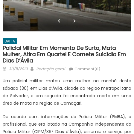
BAHIA
Policial Militar Em Momento De Surto, Mata
Mulher, Atira Em Quartel E Comete Suicídio Em
Dias D’Ávila
Posted
Author
30/11/2019
Redação geral
Comment(0)
on
Um policial militar matou uma mulher na manhã deste
sábado (30) em Dias d’Ávila, cidade da região metropolitana
de Salvador, e em seguida foi encontrado morto em uma
área de mata na região de Camaçari.
De acordo com informações da Polícia Militar (PMBA), o
profissional, que era lotado na Companhia Independente da
Polícia Militar (CIPM/36ª Dias d’Ávila), assumiu o serviço por