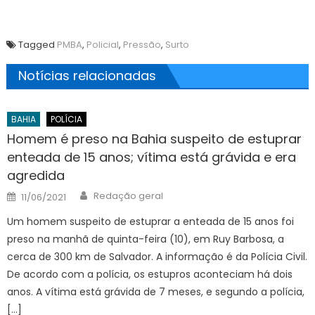
Tagged
PMBA
,
Policial
,
Pressão
,
Surto
Notícias relacionadas
BAHIA
POLÍCIA
Homem é preso na Bahia suspeito de estuprar
enteada de 15 anos; vítima está grávida e era
agredida
Author
Posted
Redação geral
11/06/2021
on
Um homem suspeito de estuprar a enteada de 15 anos foi
preso na manhã de quinta-feira (10), em Ruy Barbosa, a
cerca de 300 km de Salvador. A informação é da Polícia Civil.
De acordo com a polícia, os estupros aconteciam há dois
anos. A vítima está grávida de 7 meses, e segundo a polícia,
[…]