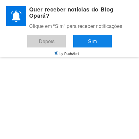
Skip
Quer receber notícias do Blog
to
Opará?
content
Clique em "Sim" para receber notificações
BLOG OPARÁ
Melhores notícias de Juazeiro, Petrolina e do Vale do São
Depois
Sim
Francisco
by PushAlert