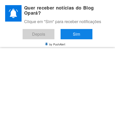
Skip
Quer receber notícias do Blog
to
Opará?
content
Clique em "Sim" para receber notificações
BLOG OPARÁ
Melhores notícias de Juazeiro, Petrolina e do Vale do São
Depois
Sim
Francisco
by PushAlert