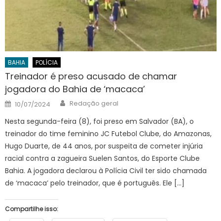
BAHIA
POLÍCIA
Treinador é preso acusado de chamar
jogadora do Bahia de ‘macaca’
Author
Posted
Redação geral
10/07/2024
on
Nesta segunda-feira (8), foi preso em Salvador (BA), o
treinador do time feminino JC Futebol Clube, do Amazonas,
Hugo Duarte, de 44 anos, por suspeita de cometer injúria
racial contra a zagueira Suelen Santos, do Esporte Clube
Bahia. A jogadora declarou à Polícia Civil ter sido chamada
de ‘macaca’ pelo treinador, que é português. Ele […]
Compartilhe isso: