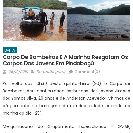
BAHIA
Corpo De Bombeiros E A Marinha Resgatam Os
Corpos Dos Jovens Em Pindobaçú
Posted
Author
26/12/2019
Redação geral
Comment(0)
on
Por volta das 10h30 desta quinta-feira (26) o Corpo de
Bombeiros deu continuidade às buscas dos jovens Jimario
dos Santos Silva, 20 anos e de Anderson Azevedo, vítimas de
afogamento na barragem da referida cidade ocorrido na
manhã do dia (25).
Mergulhadores do Grupamento Especializado – GMAR,