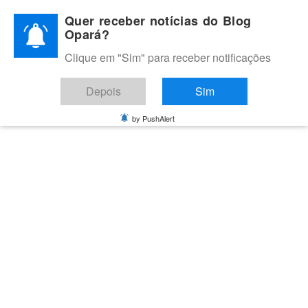
Skip
Quer receber notícias do Blog
to
Opará?
content
Clique em "Sim" para receber notificações
BLOG OPARÁ
Melhores notícias de Juazeiro, Petrolina e do Vale do São
Depois
Sim
Francisco
by PushAlert