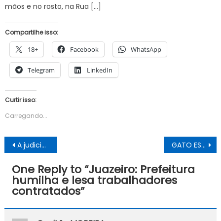
mãos e no rosto, na Rua […]
Compartilhe isso:
18+
Facebook
WhatsApp
Telegram
LinkedIn
Curtir isso:
Carregando...
Navegação
A judicialização como forma de intimidação
GATO ESCALDADO TEM MEDO DE ÁGUA FRIA
de
One Reply to “
Juazeiro: Prefeitura
Post
humilha e lesa trabalhadores
contratados
”