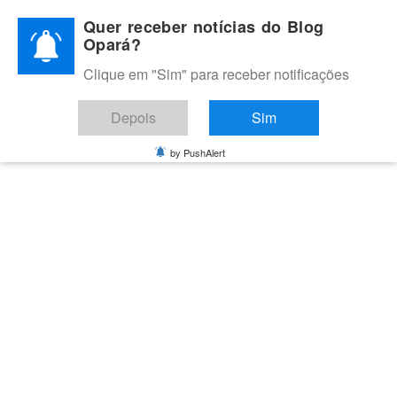
Skip
Quer receber notícias do Blog
to
Opará?
content
Clique em "Sim" para receber notificações
BLOG OPARÁ
Melhores notícias de Juazeiro, Petrolina e do Vale do São
Depois
Sim
Francisco
by PushAlert