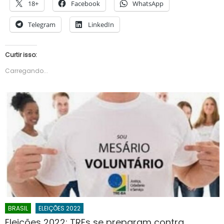
18+
Facebook
WhatsApp
Telegram
LinkedIn
Curtir isso:
Carregando...
BRASIL
ELEIÇÕES 2022
Eleições 2022: TREs se preparam contra