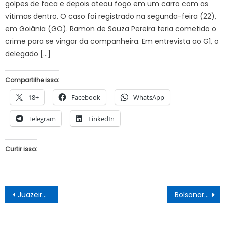
golpes de faca e depois ateou fogo em um carro com as
vítimas dentro. O caso foi registrado na segunda-feira (22),
em Goiânia (GO). Ramon de Souza Pereira teria cometido o
crime para se vingar da companheira. Em entrevista ao G1, o
delegado […]
Compartilhe isso:
18+
Facebook
WhatsApp
Telegram
LinkedIn
Curtir isso:
Navegação
Juazeiro: A reeleição de Paulo Bomfim a cada dia mais distante
Bolsonaro nomeia almirante, enfraquece ala ideológica e reforça núcleo militar no Planalto
de
Post