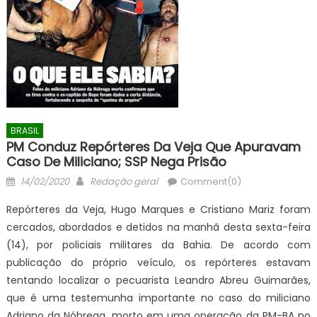
BRASIL
PM Conduz Repórteres Da Veja Que Apuravam
Caso De Miliciano; SSP Nega Prisão
Posted
Author
14/02/2020
Redação geral
Comment(0)
on
Repórteres da Veja, Hugo Marques e Cristiano Mariz foram
cercados, abordados e detidos na manhã desta sexta-feira
(14), por policiais militares da Bahia. De acordo com
publicação do próprio veículo, os repórteres estavam
tentando localizar o pecuarista Leandro Abreu Guimarães,
que é uma testemunha importante no caso do miliciano
Adriano da Nóbrega, morto em uma operação da PM-BA no