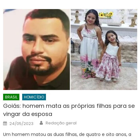
BRASIL
HOMICÍDIO
Goiás: homem mata as próprias filhas para se
vingar da esposa
Author
Posted
Redação geral
24/05/2023
on
Um homem matou as duas filhas, de quatro e oito anos, a