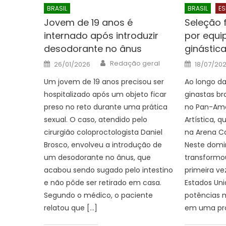
BRASIL
BRASIL
ES
Jovem de 19 anos é
Seleção 
internado após introduzir
por equi
desodorante no ânus
ginástica
Author
Posted
Posted
Redação geral
26/01/2026
18/07/20
on
on
Um jovem de 19 anos precisou ser
Ao longo d
hospitalizado após um objeto ficar
ginastas br
preso no reto durante uma prática
no Pan-Ame
sexual. O caso, atendido pelo
Artística, 
cirurgião coloproctologista Daniel
na Arena Car
Brosco, envolveu a introdução de
Neste domin
um desodorante no ânus, que
transformou
acabou sendo sugado pelo intestino
primeira vez
e não pôde ser retirado em casa.
Estados Un
Segundo o médico, o paciente
potências 
relatou que […]
em uma pro