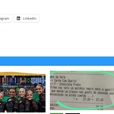
legram
LinkedIn
JUAZEIRO
Juazeiro: Candidatos a deput
Vídeo expõe comércio
estadual estão aptos para se
na cidade e reacende
concorrem às eleições. É o que
re possíveis efeitos de
TCU
 econômica