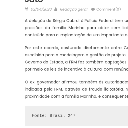
Posted
Author
02/04/2020
Redação geral
Comment(0)
on
A delação de Sérgio Cabral à Polícia Federal tem 
pressões da família Marinho para obter sem lic
conteúdo para a implantação de um importante equ
Por este acordo, costurado diretamente entre Ca
escolhida para a modelagem e gestão do projeto, 
Governo do Estado, a FRM fez também captações par
por meio de leis de incentivo à cultura, com renúnci
O ex-governador afirmou também às autoridades d
indicada pela FRM, através de fraude licitatória
proximidade com a família Marinho, e consequent
Fonte: Brasil 247