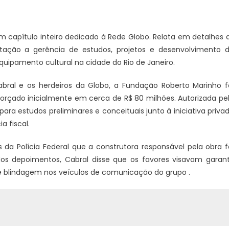
um capítulo inteiro dedicado à Rede Globo. Relata em detalhes 
itação a gerência de estudos, projetos e desenvolvimento 
ipamento cultural na cidade do Rio de Janeiro.
bral e os herdeiros da Globo, a Fundação Roberto Marinho f
orçado inicialmente em cerca de R$ 80 milhões. Autorizada pe
a estudos preliminares e conceituais junto à iniciativa priva
a fiscal.
a Polícia Federal que a construtora responsável pela obra f
. Nos depoimentos, Cabral disse que os favores visavam garant
e blindagem nos veículos de comunicação do grupo .