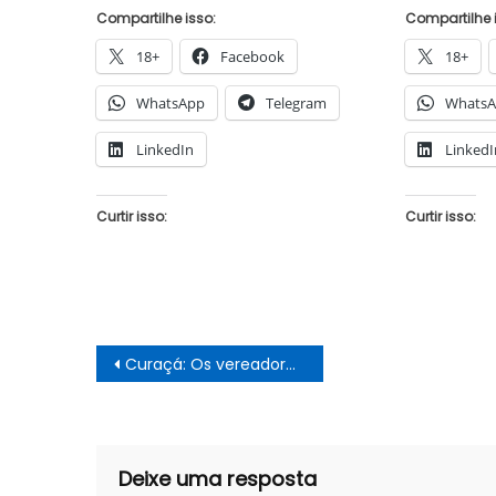
Compartilhe isso:
Compartilhe 
18+
Facebook
18+
WhatsApp
Telegram
Whats
LinkedIn
LinkedI
Curtir isso:
Curtir isso:
Navegação
Curaçá: Os vereadores Dedé de Mundo Novo e Baé filiam-se ao PSD
de
Post
Deixe uma resposta