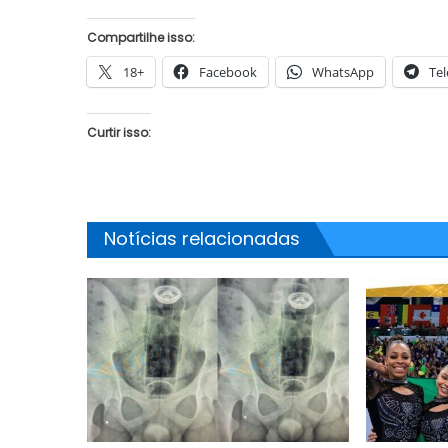
Compartilhe isso:
18+
Facebook
WhatsApp
Te
JUAZEIRO
Aciaj passa a integrar Comitê
Curtir isso:
Interinstitucional de Segurança
JUAZEIRO
Pública para fortalecer ações em
Juazeiro: 
Juazeiro
esvaziado 
Notícias relacionadas
debate sob
uma crise