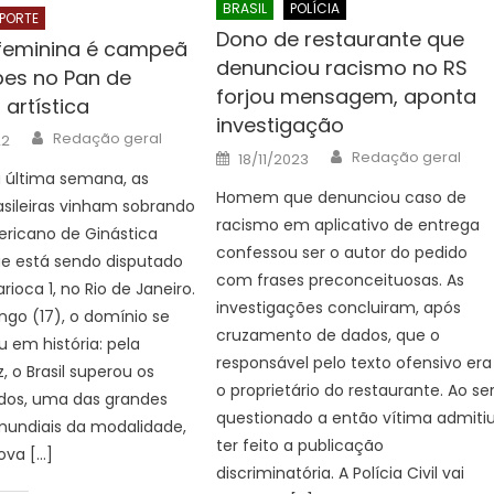
BRASIL
POLÍCIA
PORTE
Dono de restaurante que
feminina é campeã
denunciou racismo no RS
pes no Pan de
forjou mensagem, aponta
 artística
investigação
Author
Redação geral
22
Author
Posted
Redação geral
18/11/2023
on
a última semana, as
Homem que denunciou caso de
asileiras vinham sobrando
racismo em aplicativo de entrega
ricano de Ginástica
confessou ser o autor do pedido
que está sendo disputado
com frases preconceituosas. As
ioca 1, no Rio de Janeiro.
investigações concluiram, após
go (17), o domínio se
cruzamento de dados, que o
 em história: pela
responsável pelo texto ofensivo era
, o Brasil superou os
o proprietário do restaurante. Ao se
idos, uma das grandes
questionado a então vítima admiti
mundiais da modalidade,
ter feito a publicação
va […]
discriminatória. A Polícia Civil vai