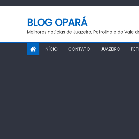
Skip
to
BLOG OPARÁ
content
Melhores notícias de Juazeiro, Petrolina e do Vale 
INÍCIO
CONTATO
JUAZEIRO
PET