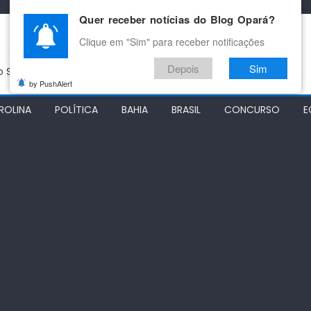
Quer receber notícias do Blog Opará?
Clique em "Sim" para receber notificações
Depois
Sim
do São Francisco
by PushAlert
ROLINA
POLÍTICA
BAHIA
BRASIL
CONCURSO
E