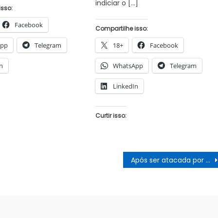
indiciar o […]
isso:
Facebook
Compartilhe isso:
App
Telegram
18+
Facebook
n
WhatsApp
Telegram
LinkedIn
Curtir isso:
Após ser atacada por porco, mulher pede doações de alimentos para seus 4 filhos em Petrolina/PE