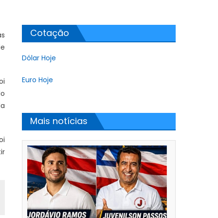
Cotação
as
de
Dólar Hoje
Euro Hoje
oi
lo
da
Mais notícias
oi
ir