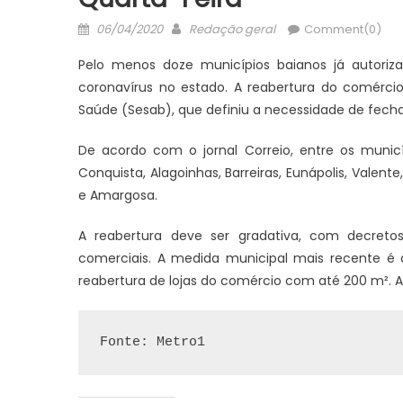
Posted
Author
06/04/2020
Redação geral
Comment(0)
on
Pelo menos doze municípios baianos já autori
coronavírus no estado. A reabertura do comércio
Saúde (Sesab), que definiu a necessidade de fecha
De acordo com o jornal Correio, entre os municíp
Conquista, Alagoinhas, Barreiras, Eunápolis, Valente,
e Amargosa.
A reabertura deve ser gradativa, com decreto
comerciais. A medida municipal mais recente é a
reabertura de lojas do comércio com até 200 m². 
Fonte: Metro1