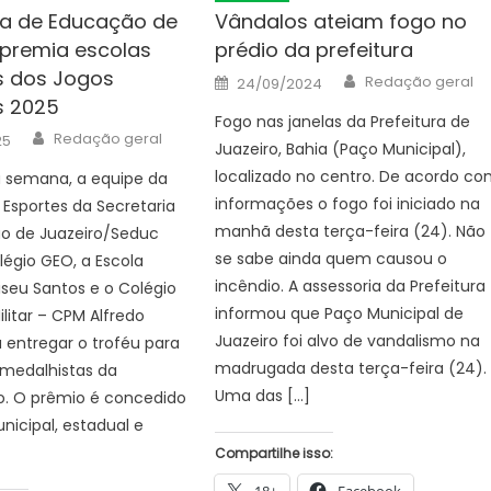
ia de Educação de
Vândalos ateiam fogo no
 premia escolas
prédio da prefeitura
 dos Jogos
Author
Posted
Redação geral
24/09/2024
on
s 2025
Fogo nas janelas da Prefeitura de
Author
Redação geral
25
Juazeiro, Bahia (Paço Municipal),
localizado no centro. De acordo c
a semana, a equipe da
informações o fogo foi iniciado na
e Esportes da Secretaria
manhã desta terça-feira (24). Não
o de Juazeiro/Seduc
se sabe ainda quem causou o
olégio GEO, a Escola
incêndio. A assessoria da Prefeitura
liseu Santos e o Colégio
informou que Paço Municipal de
ilitar – CPM Alfredo
Juazeiro foi alvo de vandalismo na
 entregar o troféu para
madrugada desta terça-feira (24).
 medalhistas da
Uma das […]
. O prêmio é concedido
nicipal, estadual e
Compartilhe isso:
18+
Facebook