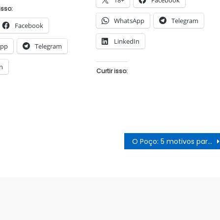
isso:
WhatsApp
Telegram
Facebook
LinkedIn
App
Telegram
n
Curtir isso:
O Poço: 5 motivos para assistir ao novo sucesso da Netflix