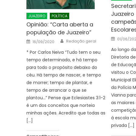
Secretar
Juazeiro
JUAZEIRO
POLÍTICA
campeãs
Opinião: “Carta aberta a
Escolare
população de Juazeiro”
Posted
01/06/20
Author
Posted
Redação geral
on
16/09/2020
on
Ao longo d
* Por Carlos Neiva “Tudo tem o seu
Diretoria d
tempo determinado, e há tempo
de Educaçã
para todo o propósito debaixo do
visitou o C
céu. Há tempo de nascer, e tempo
Municipal E
de morrer; tempo de plantar, e
da Polícia M
tempo de arrancar o que se
Vianna para
plantou…” Pense que Eclesiastes 3:1-2
as maiores
é um dos conceitos que norteia
competição
minhas ações. Acredito que todas as
à escola mu
[…]
privada […]