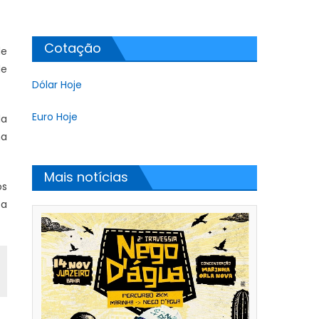
Cotação
de
de
Dólar Hoje
Euro Hoje
da
ha
Mais notícias
os
 a