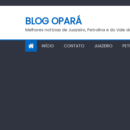
Skip
to
BLOG OPARÁ
content
Melhores notícias de Juazeiro, Petrolina e do Vale 
INÍCIO
CONTATO
JUAZEIRO
PET