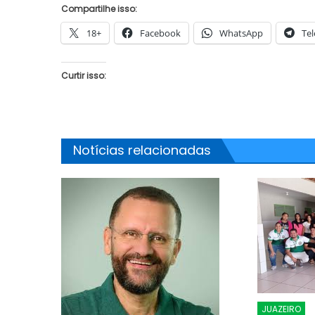
Compartilhe isso:
18+
Facebook
WhatsApp
Te
Curtir isso:
JUAZEIRO
JUAZEIRO
em
Juazeiro: 
Juazeiro: Vídeo expõe comércio
estadual e
Notícias relacionadas
esvaziado na cidade e reacende
concorrem à
debate sobre possíveis efeitos de
TCU
uma crise econômica
JUAZEIRO