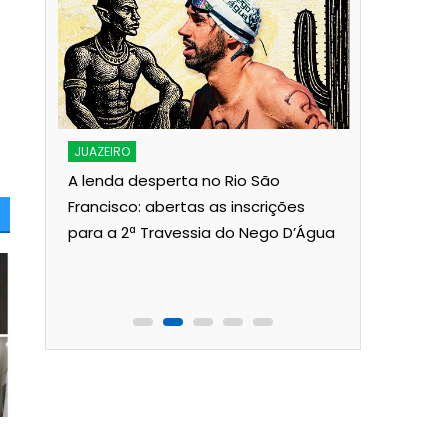
JUAZEIRO
Aciaj pass
Interinsti
JUAZEIRO
Pública p
A lenda desperta no Rio São
Juazeiro
Francisco: abertas as inscrições
para a 2ª Travessia do Nego D’Água
ois