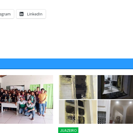
legram
LinkedIn
Candidatos a deputado
JUAZEIRO
PETROLINA
stão aptos para serem
Colisão entre motocicletas na
s eleições. É o que diz o
Ponte Presidente Dutra deixa d
feridos
JUAZEIRO