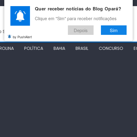
Quer receber notícias do Blog Opará?
Clique em "Sim" para receber notificações
Depois
Sim
do São Francisco
by PushAlert
ROLINA
POLÍTICA
BAHIA
BRASIL
CONCURSO
E