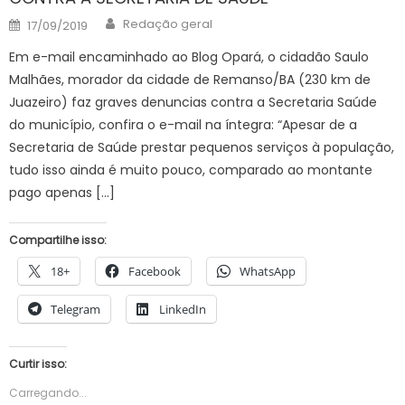
Author
Posted
Redação geral
17/09/2019
on
Em e-mail encaminhado ao Blog Opará, o cidadão Saulo
Malhães, morador da cidade de Remanso/BA (230 km de
Juazeiro) faz graves denuncias contra a Secretaria Saúde
do município, confira o e-mail na íntegra: “Apesar de a
Secretaria de Saúde prestar pequenos serviços à população,
tudo isso ainda é muito pouco, comparado ao montante
pago apenas […]
Compartilhe isso:
18+
Facebook
WhatsApp
Telegram
LinkedIn
Curtir isso:
Carregando...