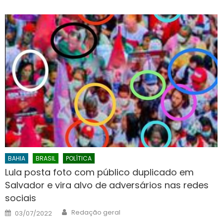
BAHIA
BRASIL
POLÍTICA
Lula posta foto com público duplicado em
Salvador e vira alvo de adversários nas redes
sociais
Author
Posted
Redação geral
03/07/2022
on