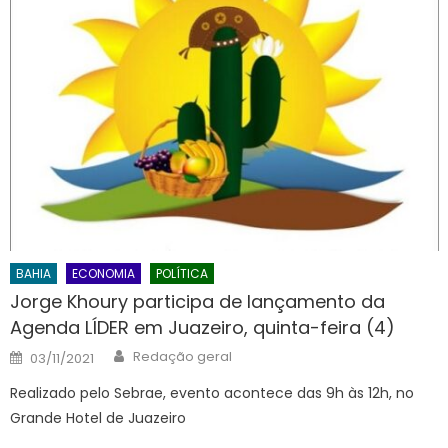
BAHIA
ECONOMIA
POLÍTICA
Jorge Khoury participa de lançamento da
Agenda LÍDER em Juazeiro, quinta-feira (4)
Author
Posted
Redação geral
03/11/2021
on
Realizado pelo Sebrae, evento acontece das 9h às 12h, no
Grande Hotel de Juazeiro