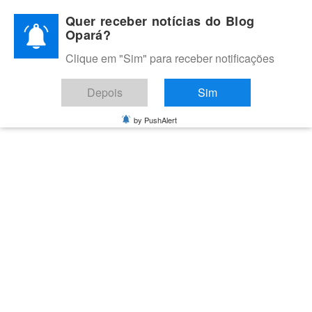
Skip
Quer receber notícias do Blog
to
Opará?
content
Clique em "Sim" para receber notificações
BLOG OPARÁ
Melhores notícias de Juazeiro, Petrolina e do Vale do São
Depois
Sim
Francisco
by PushAlert