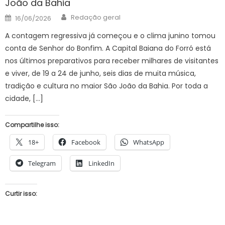
João da Bahia
Author
Posted
Redação geral
16/06/2026
on
A contagem regressiva já começou e o clima junino tomou
conta de Senhor do Bonfim. A Capital Baiana do Forró está
nos últimos preparativos para receber milhares de visitantes
e viver, de 19 a 24 de junho, seis dias de muita música,
tradição e cultura no maior São João da Bahia. Por toda a
cidade, […]
Compartilhe isso:
18+
Facebook
WhatsApp
Telegram
LinkedIn
Curtir isso: