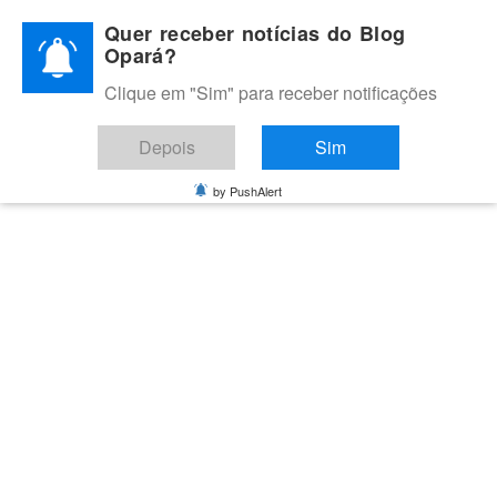
Skip
Quer receber notícias do Blog
to
Opará?
content
Clique em "Sim" para receber notificações
BLOG OPARÁ
Melhores notícias de Juazeiro, Petrolina e do Vale do São
Depois
Sim
Francisco
by PushAlert