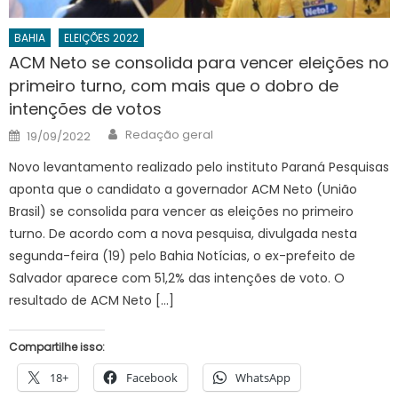
BAHIA
ELEIÇÕES 2022
ACM Neto se consolida para vencer eleições no
primeiro turno, com mais que o dobro de
intenções de votos
Author
Posted
Redação geral
19/09/2022
on
Novo levantamento realizado pelo instituto Paraná Pesquisas
aponta que o candidato a governador ACM Neto (União
Brasil) se consolida para vencer as eleições no primeiro
turno. De acordo com a nova pesquisa, divulgada nesta
segunda-feira (19) pelo Bahia Notícias, o ex-prefeito de
Salvador aparece com 51,2% das intenções de voto. O
resultado de ACM Neto […]
Compartilhe isso:
18+
Facebook
WhatsApp