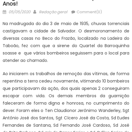
Anos!
Posted
Author
05/05/2020
Redação geral
Comment(0)
on
Na madrugada do dia 3 de maio de 1935, chuvas torrenciais
castigavam a cidade de Salvador. O desmoronamento de
diversas casas no Beco do Frazão, localizado na Ladeira do
Taboão, fez com que a sirene do Quartel da Barroquinha
soasse e que vários bombeiros seguissem para o local para
atender ao chamado.
Ao iniciarem os trabalhos de remoção das vítimas, de forma
repentina a terra cedeu novamente, vitimando 10 bombeiros
que participavam da ação, dos quais apenas 2 conseguiram
escapar com vida. Os demais membros da guarnição
faleceram de forma digna e honrosa, no cumprimento do
dever. Foram eles o Ten Claudionor Jerônimo Wanderley, Sgt
Antônio José dos Santos, Sgt Cícero José da Costa, Sd Eudes
Fernandes de Santana, Sd Fernando José Cardoso, Sd José