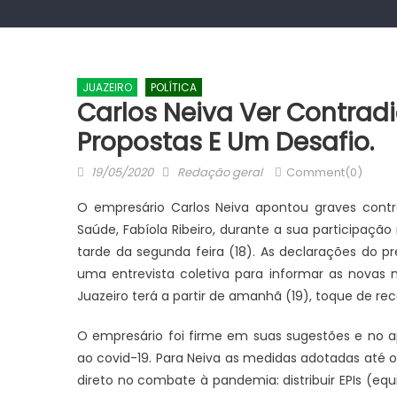
JUAZEIRO
POLÍTICA
Carlos Neiva Ver Contradi
Propostas E Um Desafio.
Posted
Author
19/05/2020
Redação geral
Comment(0)
on
O empresário Carlos Neiva apontou graves contra
Saúde, Fabíola Ribeiro, durante a sua participação
tarde da segunda feira (18). As declarações do 
uma entrevista coletiva para informar as novas
Juazeiro terá a partir de amanhã (19), toque de rec
O empresário foi firme em suas sugestões e no 
ao covid-19. Para Neiva as medidas adotadas até o
direto no combate à pandemia: distribuir EPIs (equ