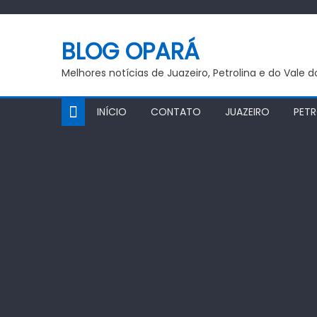
Skip
to
BLOG OPARÁ
content
Melhores notícias de Juazeiro, Petrolina e do Vale 
INÍCIO
CONTATO
JUAZEIRO
PETR