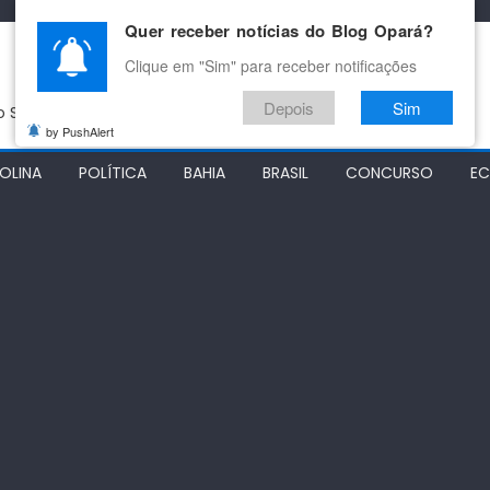
Quer receber notícias do Blog Opará?
Clique em "Sim" para receber notificações
Depois
Sim
do São Francisco
by PushAlert
OLINA
POLÍTICA
BAHIA
BRASIL
CONCURSO
E