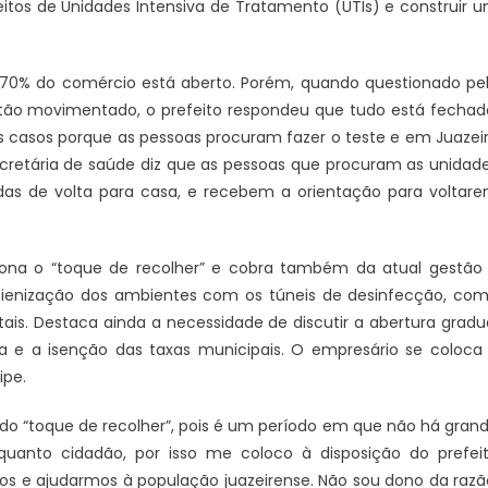
eitos de Unidades Intensiva de Tratamento (UTIs) e construir 
 70% do comércio está aberto. Porém, quando questionado pe
 tão movimentado, o prefeito respondeu que tudo está fechad
is casos porque as pessoas procuram fazer o teste e em Juazei
ecretária de saúde diz que as pessoas que procuram as unidad
as de volta para casa, e recebem a orientação para voltar
tiona o “toque de recolher” e cobra também da atual gestão
 higienização dos ambientes com os túneis de desinfecção, co
ais. Destaca ainda a necessidade de discutir a abertura gradu
 e a isenção das taxas municipais. O empresário se coloca
ipe.
o do “toque de recolher”, pois é um período em que não há gran
nquanto cidadão, por isso me coloco à disposição do prefei
 e ajudarmos à população juazeirense. Não sou dono da razã