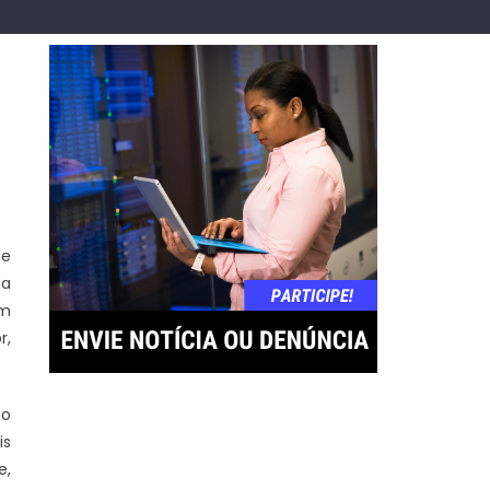
de
na
em
r,
to
is
e,