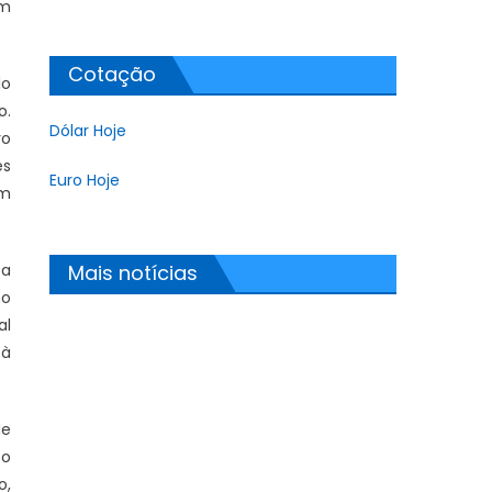
um
Cotação
lo
o.
Dólar Hoje
ro
es
Euro Hoje
em
 a
Mais notícias
mo
al
 à
de
to
o,