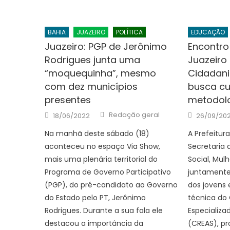
BAHIA
JUAZEIRO
POLÍTICA
EDUCAÇÃO
Juazeiro: PGP de Jerônimo
Encontro
Rodrigues junta uma
Juazeiro
“moquequinha”, mesmo
Cidadani
com dez municípios
busca cu
presentes
metodolo
Author
Posted
Posted
Redação geral
18/06/2022
26/09/20
on
on
Na manhã deste sábado (18)
A Prefeitur
aconteceu no espaço Via Show,
Secretaria
mais uma plenária territorial do
Social, Mul
Programa de Governo Participativo
juntamente
(PGP), do pré-candidato ao Governo
dos jovens 
do Estado pelo PT, Jerônimo
técnica do 
Rodrigues. Durante a sua fala ele
Especializa
destacou a importância da
(CREAS), p