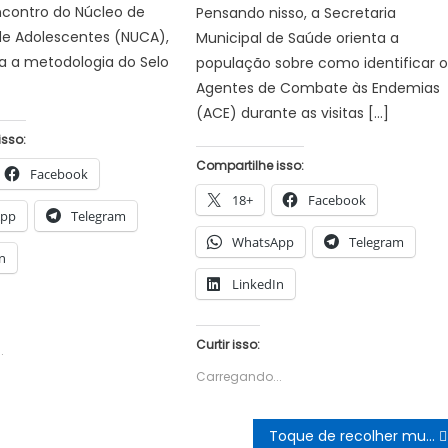
contro do Núcleo de
Pensando nisso, a Secretaria
de Adolescentes (NUCA),
Municipal de Saúde orienta a
ca a metodologia do Selo
população sobre como identificar o
Agentes de Combate às Endemias
(ACE) durante as visitas […]
isso:
Compartilhe isso:
Facebook
18+
Facebook
App
Telegram
WhatsApp
Telegram
n
LinkedIn
Curtir isso:
.
Carregando...
Toque de recolher municipal é rejeitado por Dias Toffoli