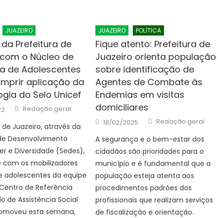
JUAZEIRO
JUAZEIRO
POLÍTICA
 da Prefeitura de
Fique atento: Prefeitura de
 com o Núcleo de
Juazeiro orienta população
a de Adolescentes
sobre identificação de
mprir aplicação da
Agentes de Combate às
gia do Selo Unicef
Endemias em visitas
domiciliares
Author
Redação geral
22
Author
Posted
Redação geral
18/02/2025
a de Juazeiro, através da
on
 de Desenvolvimento
A segurança e o bem-estar dos
her e Diversidade (Sedes),
cidadãos são prioridades para o
 com os mobilizadores
município e é fundamental que a
e adolescentes da equipe
população esteja atenta aos
Centro de Referência
procedimentos padrões dos
do de Assistência Social
profissionais que realizam serviços
romoveu esta semana,
de fiscalização e orientação.