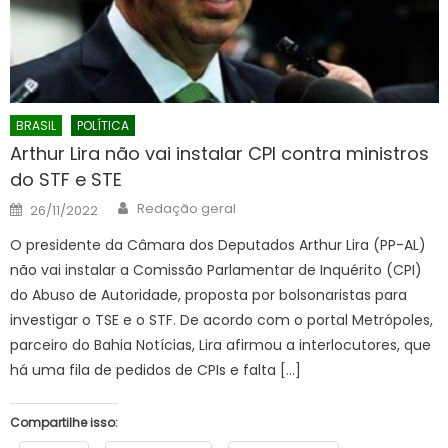
BRASIL
POLÍTICA
Arthur Lira não vai instalar CPI contra ministros
do STF e STE
Author
Posted
Redação geral
26/11/2022
on
O presidente da Câmara dos Deputados Arthur Lira (PP-AL)
não vai instalar a Comissão Parlamentar de Inquérito (CPI)
do Abuso de Autoridade, proposta por bolsonaristas para
investigar o TSE e o STF. De acordo com o portal Metrópoles,
parceiro do Bahia Notícias, Lira afirmou a interlocutores, que
há uma fila de pedidos de CPIs e falta […]
Compartilhe isso: