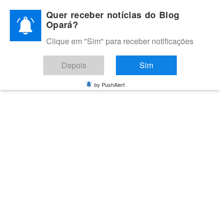
Skip
Quer receber notícias do Blog
to
Opará?
content
Clique em "Sim" para receber notificações
BLOG OPARÁ
Melhores notícias de Juazeiro, Petrolina e do Vale do São
Depois
Sim
Francisco
by PushAlert