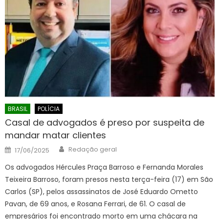
BRASIL
POLÍCIA
Casal de advogados é preso por suspeita de
mandar matar clientes
Author
Posted
Redação geral
17/06/2025
on
Os advogados Hércules Praça Barroso e Fernanda Morales
Teixeira Barroso, foram presos nesta terça-feira (17) em São
Carlos (SP), pelos assassinatos de José Eduardo Ometto
Pavan, de 69 anos, e Rosana Ferrari, de 61. O casal de
empresários foi encontrado morto em uma chácara na