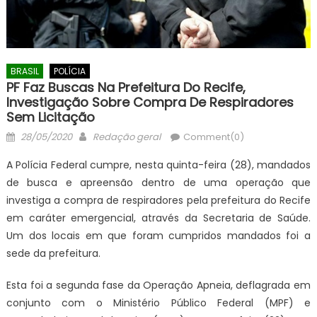
BRASIL
POLÍCIA
PF Faz Buscas Na Prefeitura Do Recife,
Investigação Sobre Compra De Respiradores
Sem Licitação
Posted
Author
28/05/2020
Redação geral
Comment(0)
on
A Polícia Federal cumpre, nesta quinta-feira (28), mandados
de busca e apreensão dentro de uma operação que
investiga a compra de respiradores pela prefeitura do Recife
em caráter emergencial, através da Secretaria de Saúde.
Um dos locais em que foram cumpridos mandados foi a
sede da prefeitura.
Esta foi a segunda fase da Operação Apneia, deflagrada em
conjunto com o Ministério Público Federal (MPF) e