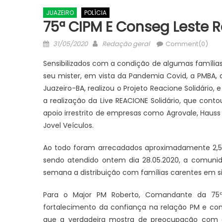
JUAZEIRO
POLÍCIA
75ª CIPM E Conseg Leste 
Posted
Author
31/05/2020
Redação geral
Comment(0)
on
Sensibilizados com a condição de algumas famílias c
seu mister, em vista da Pandemia Covid, a PMBA,
Juazeiro-BA, realizou o Projeto Reacione Solidário
a realização da Live REACIONE Solidário, que con
apoio irrestrito de empresas como Agrovale, Hauss 
Jovel Veículos.
JUAZEIRO
Aciaj passa a integrar Comitê
Ao todo foram arrecadados aproximadamente 2,5 To
Interinstitucional de Segurança
sendo atendido ontem dia 28.05.2020, a comuni
JUAZEIRO
Pública para fortalecer ações em
semana a distribuição com famílias carentes em sit
Juazeiro: 
Juazeiro
esvaziado 
Para o Major PM Roberto, Comandante da 75ª 
debate sob
fortalecimento da confiança na relação PM e co
uma crise
que a verdadeira mostra de preocupação com a