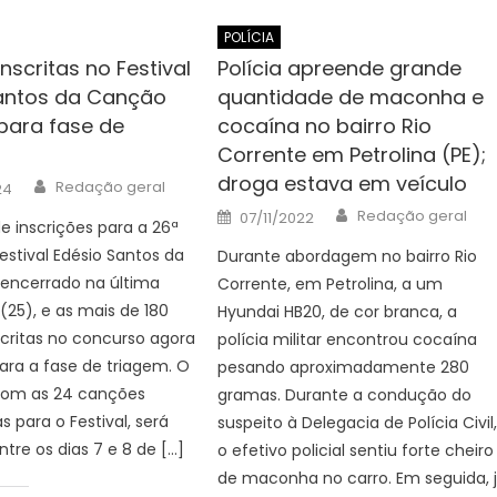
POLÍCIA
nscritas no Festival
Polícia apreende grande
antos da Canção
quantidade de maconha e
ara fase de
cocaína no bairro Rio
Corrente em Petrolina (PE);
droga estava em veículo
Author
Redação geral
24
Author
Posted
Redação geral
07/11/2022
e inscrições para a 26ª
on
estival Edésio Santos da
Durante abordagem no bairro Rio
 encerrado na última
Corrente, em Petrolina, a um
 (25), e as mais de 180
Hyundai HB20, de cor branca, a
critas no concurso agora
polícia militar encontrou cocaína
ra a fase de triagem. O
pesando aproximadamente 280
 com as 24 canções
gramas. Durante a condução do
s para o Festival, será
suspeito à Delegacia de Polícia Civil
ntre os dias 7 e 8 de […]
o efetivo policial sentiu forte cheiro
de maconha no carro. Em seguida, 