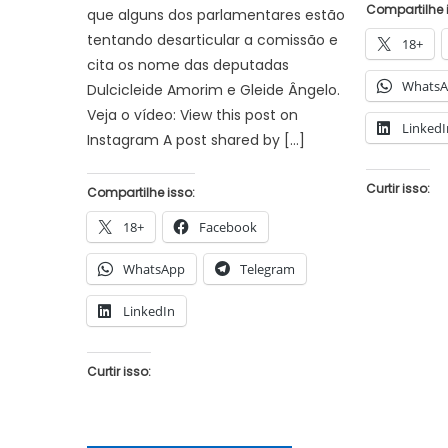
Compartilhe 
que alguns dos parlamentares estão
tentando desarticular a comissão e
18+
cita os nome das deputadas
Whats
Dulcicleide Amorim e Gleide Ângelo.
Veja o vídeo: View this post on
LinkedI
Instagram A post shared by […]
Curtir isso:
Compartilhe isso:
18+
Facebook
WhatsApp
Telegram
LinkedIn
Curtir isso: