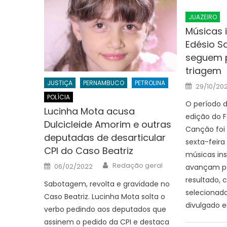
JUAZEIRO
Músicas i
Edésio S
seguem p
triagem
JUSTIÇA
PERNAMBUCO
PETROLINA
Posted
29/10/20
on
POLÍCIA
O período d
Lucinha Mota acusa
edição do F
Dulcicleide Amorim e outras
Canção foi
deputadas de desarticular
sexta-feira
CPI do Caso Beatriz
músicas ins
Author
Posted
Redação geral
06/02/2022
avançam pa
on
resultado,
Sabotagem, revolta e gravidade no
selecionada
Caso Beatriz. Lucinha Mota solta o
divulgado e
verbo pedindo aos deputados que
assinem o pedido da CPI e destaca