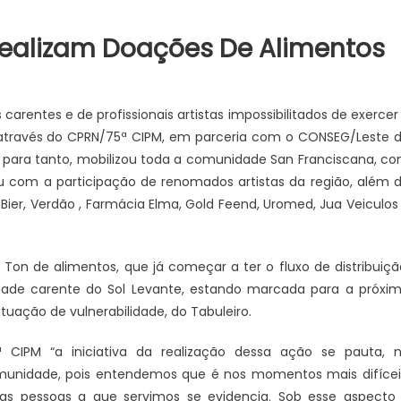
Realizam Doações De Alimentos
arentes e de profissionais artistas impossibilitados de exercer
 através do CPRN/75ª CIPM, em parceria com o CONSEG/Leste 
, e para tanto, mobilizou toda a comunidade San Franciscana, c
tou com a participação de renomados artistas da região, além 
Bier, Verdão , Farmácia Elma, Gold Feend, Uromed, Jua Veiculos
n de alimentos, que já começar a ter o fluxo de distribuiçã
JUAZEIRO
dade carente do Sol Levante, estando marcada para a próxi
uação de vulnerabilidade, do Tabuleiro.
Juazeiro: Candidatos a deput
Vídeo expõe comércio
estadual estão aptos para se
na cidade e reacende
CIPM “a iniciativa da realização dessa ação se pauta, 
concorrem às eleições. É o que
re possíveis efeitos de
munidade, pois entendemos que é nos momentos mais difícei
TCU
 econômica
s pessoas a que servimos se evidencia. Sob esse aspecto