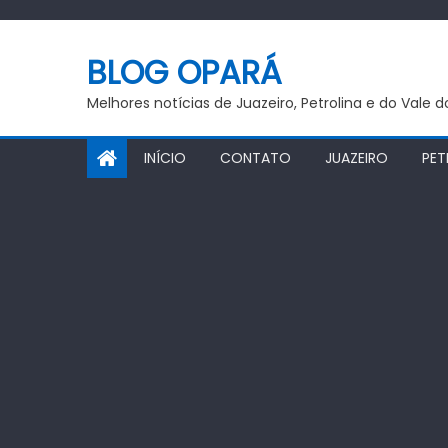
Skip
to
BLOG OPARÁ
content
Melhores notícias de Juazeiro, Petrolina e do Vale 
INÍCIO
CONTATO
JUAZEIRO
PET