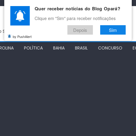
Quer receber notícias do Blog Opará?
Clique em "Sim" para receber notificações
Depois
Sim
do São Francisco
by PushAlert
ROLINA
POLÍTICA
BAHIA
BRASIL
CONCURSO
E