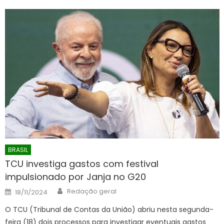
BRASIL
TCU investiga gastos com festival
impulsionado por Janja no G20
Author
Posted
Redação geral
18/11/2024
on
O TCU (Tribunal de Contas da União) abriu nesta segunda-
feira (18) dois processos para investigar eventuais gastos