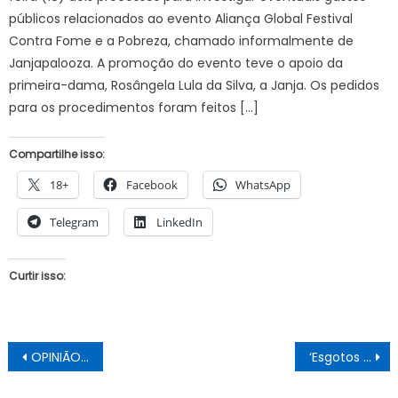
públicos relacionados ao evento Aliança Global Festival
Contra Fome e a Pobreza, chamado informalmente de
Janjapalooza. A promoção do evento teve o apoio da
primeira-dama, Rosângela Lula da Silva, a Janja. Os pedidos
para os procedimentos foram feitos […]
Compartilhe isso:
18+
Facebook
WhatsApp
Telegram
LinkedIn
Curtir isso:
Navegação
OPINIÃO: QUEM IMAGINARIA?
‘Esgotos e fezes correm na minha porta’, denunciam moradores do Nova Esperança.
de