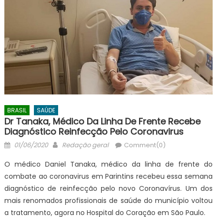
BRASIL
SAÚDE
Dr Tanaka, Médico Da Linha De Frente Recebe
Diagnóstico Reinfecção Pelo Coronavirus
Posted
Author
01/06/2020
Redação geral
Comment(0)
on
O médico Daniel Tanaka, médico da linha de frente do
combate ao coronavirus em Parintins recebeu essa semana
diagnóstico de reinfecção pelo novo Coronavírus. Um dos
mais renomados profissionais de saúde do município voltou
a tratamento, agora no Hospital do Coração em São Paulo.