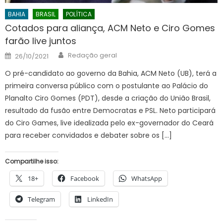
BAHIA
BRASIL
POLÍTICA
Cotados para aliança, ACM Neto e Ciro Gomes
farão live juntos
Author
Posted
Redação geral
26/10/2021
on
O pré-candidato ao governo da Bahia, ACM Neto (UB), terá a
primeira conversa público com o postulante ao Palácio do
Planalto Ciro Gomes (PDT), desde a criação do União Brasil,
resultado da fusão entre Democratas e PSL. Neto participará
do Ciro Games, live idealizada pelo ex-governador do Ceará
para receber convidados e debater sobre os […]
Compartilhe isso:
18+
Facebook
WhatsApp
Telegram
LinkedIn