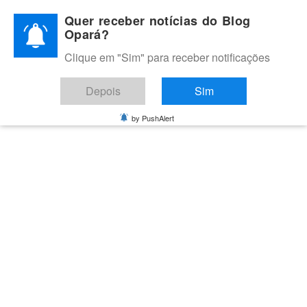
Skip
Quer receber notícias do Blog
to
Opará?
content
Clique em "Sim" para receber notificações
BLOG OPARÁ
Melhores notícias de Juazeiro, Petrolina e do Vale do São
Depois
Sim
Francisco
by PushAlert