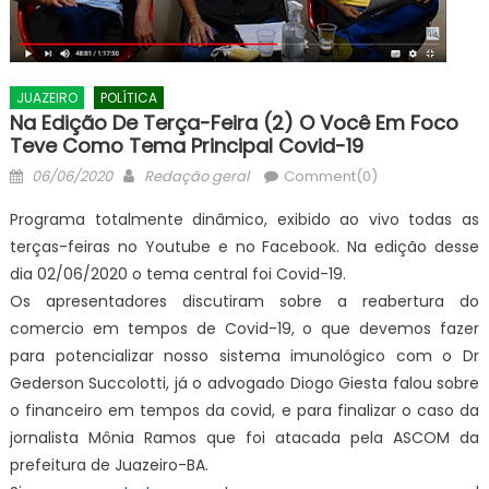
JUAZEIRO
POLÍTICA
Na Edição De Terça-Feira (2) O Você Em Foco
Teve Como Tema Principal Covid-19
Posted
Author
06/06/2020
Redação geral
Comment(0)
on
Programa totalmente dinâmico, exibido ao vivo todas as
terças-feiras no Youtube e no Facebook. Na edição desse
dia 02/06/2020 o tema central foi Covid-19.
Os apresentadores discutiram sobre a reabertura do
comercio em tempos de Covid-19, o que devemos fazer
para potencializar nosso sistema imunológico com o Dr
Gederson Succolotti, já o advogado Diogo Giesta falou sobre
o financeiro em tempos da covid, e para finalizar o caso da
jornalista Mônia Ramos que foi atacada pela ASCOM da
prefeitura de Juazeiro-BA.