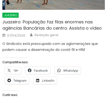
JUAZEIRO
Juazeiro: População faz filas enormes nas
agências Bancárias do centro. Assista o vídeo
Author
Posted
Redação geral
07/04/2020
on
O Sindicato está preocupado com as aglomerações que
podem causar a disseminação do covid-19 e H1N1
Compartilhe isso:
18+
Facebook
WhatsApp
Telegram
LinkedIn
Curtir isso: