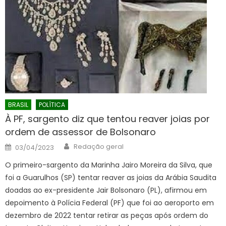
BRASIL
POLÍTICA
À PF, sargento diz que tentou reaver joias por
ordem de assessor de Bolsonaro
Author
Posted
Redação geral
03/04/2023
on
O primeiro-sargento da Marinha Jairo Moreira da Silva, que
foi a Guarulhos (SP) tentar reaver as joias da Arábia Saudita
doadas ao ex-presidente Jair Bolsonaro (PL), afirmou em
depoimento à Polícia Federal (PF) que foi ao aeroporto em
dezembro de 2022 tentar retirar as peças após ordem do