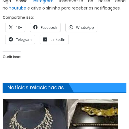
Siga nosso
Instagram
. Inscreva-se no nosso canal
no
Youtube
e ative o sininho para receber as notificações.
Compartilhe isso:
18+
Facebook
WhatsApp
Telegram
LinkedIn
Curtir isso:
Notícias relacionadas