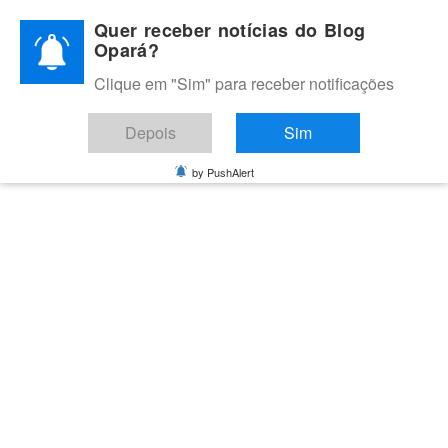
Skip
Quer receber notícias do Blog
to
Opará?
content
Clique em "Sim" para receber notificações
BLOG OPARÁ
Melhores notícias de Juazeiro, Petrolina e do Vale do São
Depois
Sim
Francisco
by PushAlert