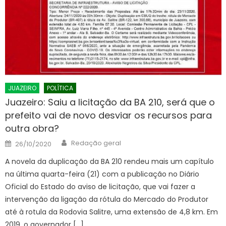
JUAZEIRO
POLÍTICA
Juazeiro: Saiu a licitação da BA 210, será que o
prefeito vai de novo desviar os recursos para
outra obra?
Author
Posted
Redação geral
26/10/2020
on
A novela da duplicação da BA 210 rendeu mais um capítulo
na última quarta-feira (21) com a publicação no Diário
Oficial do Estado do aviso de licitação, que vai fazer a
intervenção da ligação da rótula do Mercado do Produtor
até à rotula da Rodovia Salitre, uma extensão de 4,8 km. Em
2019, o governador […]