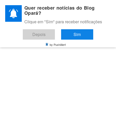
Skip
Quer receber notícias do Blog
to
Opará?
content
Clique em "Sim" para receber notificações
BLOG OPARÁ
Melhores notícias de Juazeiro, Petrolina e do Vale do São
Depois
Sim
Francisco
by PushAlert