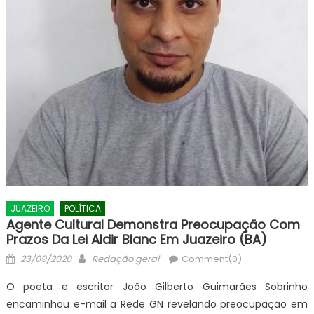
JUAZEIRO
POLÍTICA
Agente Cultural Demonstra Preocupação Com
Prazos Da Lei Aldir Blanc Em Juazeiro (BA)
Posted
Author
23/09/2020
Redação geral
Comment(0)
on
O poeta e escritor João Gilberto Guimarães Sobrinho
encaminhou e-mail a Rede GN revelando preocupação em