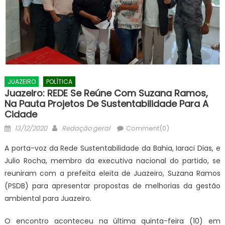
JUAZEIRO
POLÍTICA
Juazeiro: REDE Se Reúne Com Suzana Ramos,
Na Pauta Projetos De Sustentabilidade Para A
Cidade
Posted
Author
13/12/2020
Redação geral
Comment(0)
on
A porta-voz da Rede Sustentabilidade da Bahia, Iaraci Dias, e
Julio Rocha, membro da executiva nacional do partido, se
reuniram com a prefeita eleita de Juazeiro, Suzana Ramos
(PSDB) para apresentar propostas de melhorias da gestão
ambiental para Juazeiro.
O encontro aconteceu na última quinta-feira (10) em