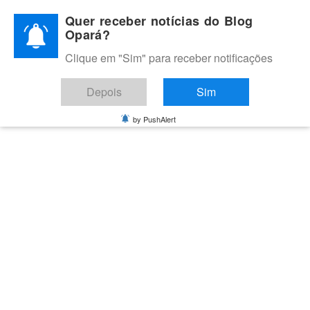
Skip
Quer receber notícias do Blog
to
Opará?
content
Clique em "Sim" para receber notificações
BLOG OPARÁ
Melhores notícias de Juazeiro, Petrolina e do Vale do São
Depois
Sim
Francisco
by PushAlert