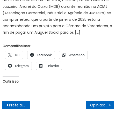
No dia 03 de dezembro de 2024, o então prefeito eleito de
Juazeiro, Andrei da Caixa (MDB) durante reunião na ACIAJ
(Associação Comercial, Industrial e Agrícola de Juazeiro) se
comprometeu, que a partir de janeiro de 2025 estaria
encaminhando um projeto para a Câmara de Vereadores, a
fim de pagar um Aluguel Social para os […]
Compartilhe isso:
18+
Facebook
WhatsApp
Telegram
LinkedIn
Curtir isso:
Navegação
Prefeitura reforça serviços de limpeza urbana em Juazeiro
Opinião: A oposição com crises de ansiedades e taquicardias. Culpa de Suzana Ramos?
de