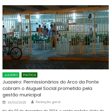
JUAZEIRO
POLÍTICA
Juazeiro: Permissionários do Arco da Ponte
cobram o Aluguel Social prometido pela
gestão municipal
Author
Posted
Redação geral
30/03/2025
on