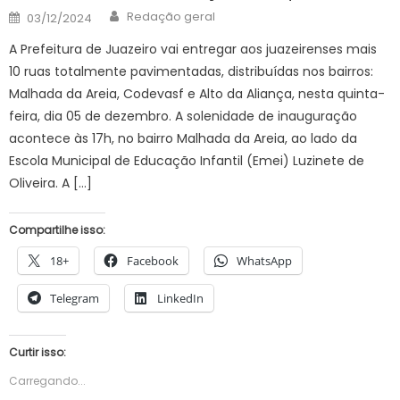
Author
Posted
Redação geral
03/12/2024
on
A Prefeitura de Juazeiro vai entregar aos juazeirenses mais
10 ruas totalmente pavimentadas, distribuídas nos bairros:
Malhada da Areia, Codevasf e Alto da Aliança, nesta quinta-
feira, dia 05 de dezembro. A solenidade de inauguração
acontece às 17h, no bairro Malhada da Areia, ao lado da
Escola Municipal de Educação Infantil (Emei) Luzinete de
Oliveira. A […]
Compartilhe isso:
18+
Facebook
WhatsApp
Telegram
LinkedIn
Curtir isso:
Carregando...