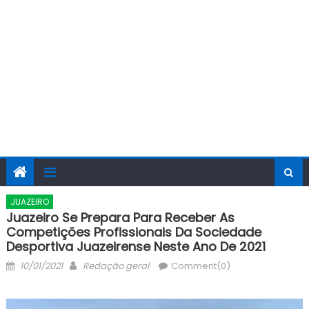
JUAZEIRO
Juazeiro Se Prepara Para Receber As
Competições Profissionais Da Sociedade
Desportiva Juazeirense Neste Ano De 2021
Posted
Author
10/01/2021
Redação geral
Comment(0)
on