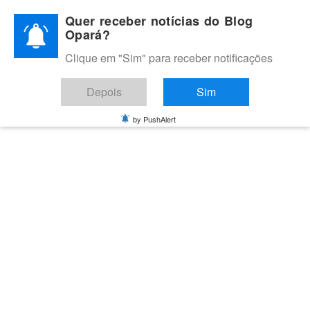
Skip
Quer receber notícias do Blog
to
Opará?
content
Clique em "Sim" para receber notificações
BLOG OPARÁ
Melhores notícias de Juazeiro, Petrolina e do Vale do São
Depois
Sim
Francisco
by PushAlert