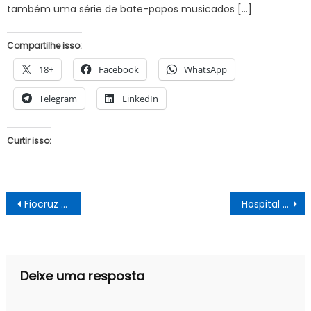
também uma série de bate-papos musicados […]
Compartilhe isso:
18+
Facebook
WhatsApp
Telegram
LinkedIn
Curtir isso:
Navegação
Fiocruz diz ter ‘sinalização’ de que insumo para 7,5 milhões de vacinas de Oxford será enviado ao Brasil em 8 de fevereiro
Hospital Regional de Juazeiro abre processo seletivo para fisioterapeuta
de
Post
Deixe uma resposta