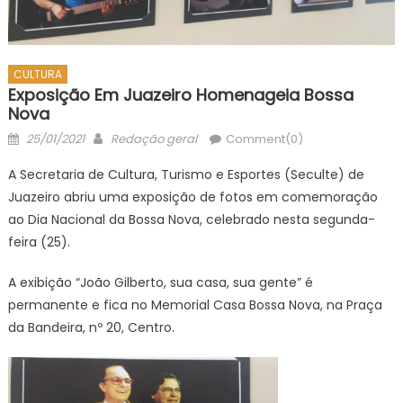
CULTURA
Exposição Em Juazeiro Homenageia Bossa
Nova
Posted
Author
25/01/2021
Redação geral
Comment(0)
on
A Secretaria de Cultura, Turismo e Esportes (Seculte) de
Juazeiro abriu uma exposição de fotos em comemoração
ao Dia Nacional da Bossa Nova, celebrado nesta segunda-
feira (25).
A exibição “João Gilberto, sua casa, sua gente” é
permanente e fica no Memorial Casa Bossa Nova, na Praça
da Bandeira, nº 20, Centro.