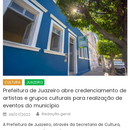
CULTURA
JUAZEIRO
Prefeitura de Juazeiro abre credenciamento de
artistas e grupos culturais para realização de
eventos do município
Author
Posted
Redação geral
09/07/2022
on
A Prefeitura de Juazeiro, através da Secretaria de Cultura,