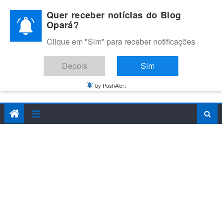
Skip
Quer receber notícias do Blog
to
Opará?
content
Clique em "Sim" para receber notificações
BLOG OPARÁ
Melhores notícias de Juazeiro, Petrolina e do Vale do São
Depois
Sim
Francisco
by PushAlert