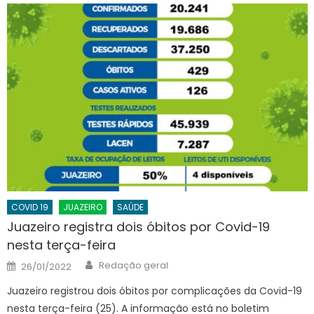
COVID 19
JUAZEIRO
SAÚDE
Juazeiro registra dois óbitos por Covid-19
nesta terça-feira
Author
Posted
Redação geral
26/01/2022
on
Juazeiro registrou dois óbitos por complicações da Covid-19
nesta terça-feira (25). A informação está no boletim