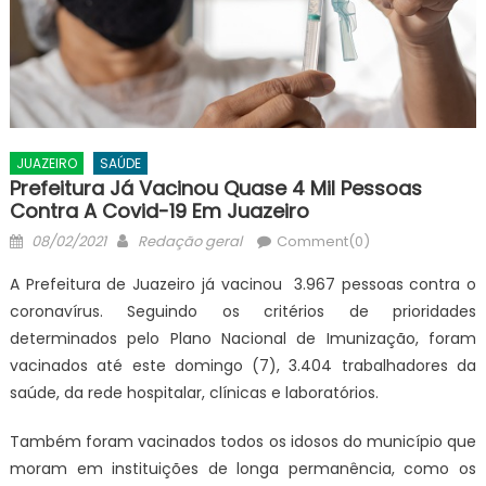
JUAZEIRO
SAÚDE
Prefeitura Já Vacinou Quase 4 Mil Pessoas
Contra A Covid-19 Em Juazeiro
Posted
Author
08/02/2021
Redação geral
Comment(0)
on
A Prefeitura de Juazeiro já vacinou 3.967 pessoas contra o
coronavírus. Seguindo os critérios de prioridades
determinados pelo Plano Nacional de Imunização, foram
vacinados até este domingo (7), 3.404 trabalhadores da
saúde, da rede hospitalar, clínicas e laboratórios.
Também foram vacinados todos os idosos do município que
moram em instituições de longa permanência, como os