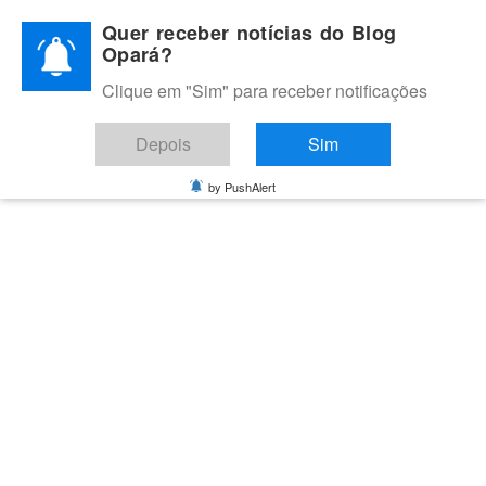
Skip
Quer receber notícias do Blog
to
Opará?
content
Clique em "Sim" para receber notificações
BLOG OPARÁ
Melhores notícias de Juazeiro, Petrolina e do Vale do São
Depois
Sim
Francisco
by PushAlert