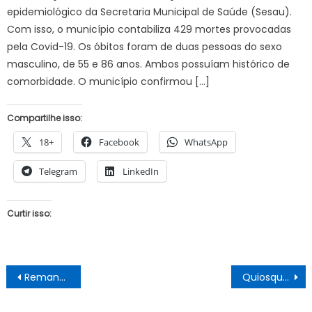
epidemiológico da Secretaria Municipal de Saúde (Sesau).
Com isso, o município contabiliza 429 mortes provocadas
pela Covid-19. Os óbitos foram de duas pessoas do sexo
masculino, de 55 e 86 anos. Ambos possuíam histórico de
comorbidade. O município confirmou […]
Compartilhe isso:
18+
Facebook
WhatsApp
Telegram
LinkedIn
Curtir isso:
Navegação
Remanso: Mulher denuncia péssimo atendimento na UBS.
Quiosques da Orla Nova é o tema na visita do vereador Lourival Quirino à Secretaria de Obras de Juazeiro
de