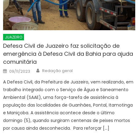
JUAZEIRO
Defesa Civil de Juazeiro faz solicitação de
emergência à Defesa Civil da Bahia para ajuda
comunitária
Author
Posted
Redação geral
09/11/2023
on
A Defesa Civil, da Prefeitura de Juazeiro, vem realizando, em
trabalho integrado com o Serviço de Água e Saneamento
Ambiental (SAAE), uma força-tarefa de assistência à
população das localidades de Guanhães, Pontal, Itamotinga
e Maniçoba. A assistência acontece desde o último
domingo (5), quando surgiram centenas de peixes mortos
por causa ainda desconhecida. Para reforçar […]