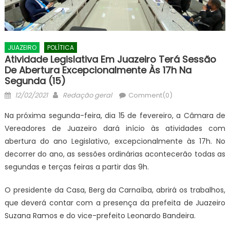
JUAZEIRO
POLÍTICA
Atividade Legislativa Em Juazeiro Terá Sessão
De Abertura Excepcionalmente Às 17h Na
Segunda (15)
Posted
Author
12/02/2021
Redação geral
Comment(0)
on
Na próxima segunda-feira, dia 15 de fevereiro, a Câmara de
Vereadores de Juazeiro dará início às atividades com
abertura do ano Legislativo, excepcionalmente às 17h. No
decorrer do ano, as sessões ordinárias acontecerão todas as
segundas e terças feiras a partir das 9h.
O presidente da Casa, Berg da Carnaíba, abrirá os trabalhos,
que deverá contar com a presença da prefeita de Juazeiro
Suzana Ramos e do vice-prefeito Leonardo Bandeira.