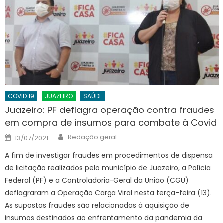
COVID 19
JUAZEIRO
SAÚDE
Juazeiro: PF deflagra operação contra fraudes
em compra de insumos para combate à Covid
Author
Posted
Redação geral
13/07/2021
on
A fim de investigar fraudes em procedimentos de dispensa
de licitação realizados pelo município de Juazeiro, a Polícia
Federal (PF) e a Controladoria-Geral da União (CGU)
deflagraram a Operação Carga Viral nesta terça-feira (13).
As supostas fraudes são relacionadas à aquisição de
insumos destinados ao enfrentamento da pandemia da