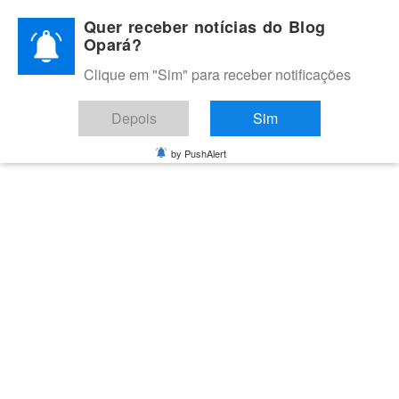
Skip
Quer receber notícias do Blog
to
Opará?
content
Clique em "Sim" para receber notificações
BLOG OPARÁ
Melhores notícias de Juazeiro, Petrolina e do Vale do São
Depois
Sim
Francisco
by PushAlert