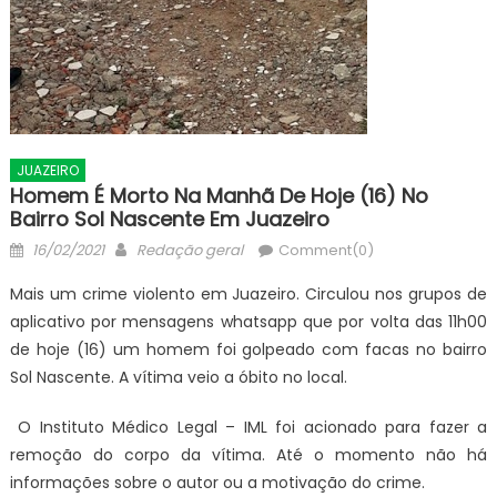
JUAZEIRO
Homem É Morto Na Manhã De Hoje (16) No
Bairro Sol Nascente Em Juazeiro
Posted
Author
16/02/2021
Redação geral
Comment(0)
on
Mais um crime violento em Juazeiro. Circulou nos grupos de
aplicativo por mensagens whatsapp que por volta das 11h00
de hoje (16) um homem foi golpeado com facas no bairro
Sol Nascente. A vítima veio a óbito no local.
O Instituto Médico Legal – IML foi acionado para fazer a
remoção do corpo da vítima. Até o momento não há
informações sobre o autor ou a motivação do crime.