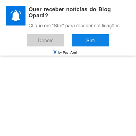
Skip
Quer receber notícias do Blog
to
Opará?
content
Clique em "Sim" para receber notificações
BLOG OPARÁ
Melhores notícias de Juazeiro, Petrolina e do Vale do São
Depois
Sim
Francisco
by PushAlert