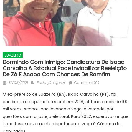
JUAZEIRO
Dormindo Com Inimigo: Candidatura De Isaac
Carvalho A Estadual Pode Inviabilizar Reeleição
De Zó E Acaba Com Chances De Bomfim
Posted
Author
17/03/2021
Redação geral
Comment(0)
on
O ex-prefeito de Juazeiro (BA), Isaac Carvalho (PT), foi
candidato a deputado federal em 2018, obtendo mais de 100
mil votos. Acabou não levando a vaga, é verdade, por
questões com a justiça eleitoral. Para 2022, esperava-se que
Isaac fosse novamente disputar uma vaga à Câmara dos
Deputados.