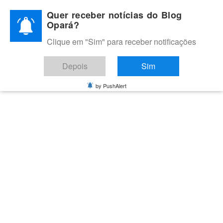
Skip
Quer receber notícias do Blog
to
Opará?
content
Clique em "Sim" para receber notificações
BLOG OPARÁ
Melhores notícias de Juazeiro, Petrolina e do Vale do São
Depois
Sim
Francisco
by PushAlert