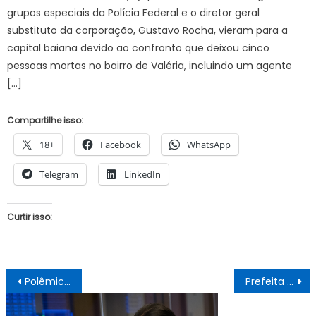
grupos especiais da Polícia Federal e o diretor geral
substituto da corporação, Gustavo Rocha, vieram para a
capital baiana devido ao confronto que deixou cinco
pessoas mortas no bairro de Valéria, incluindo um agente
[…]
Compartilhe isso:
18+
Facebook
WhatsApp
Telegram
LinkedIn
Curtir isso:
Navegação
Polêmica jogo da Juazeirense e Sport: Presidente do STJD indefere pedido de impugnação do Sport
Prefeita Suzana Ramos recebe pauta de reivindicações dos servidores públicos municipais
de