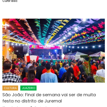
Curtir isso:
CULTURA
JUAZEIRO
São João: Final de semana vai ser de muita
festa no distrito de Juremal
Author