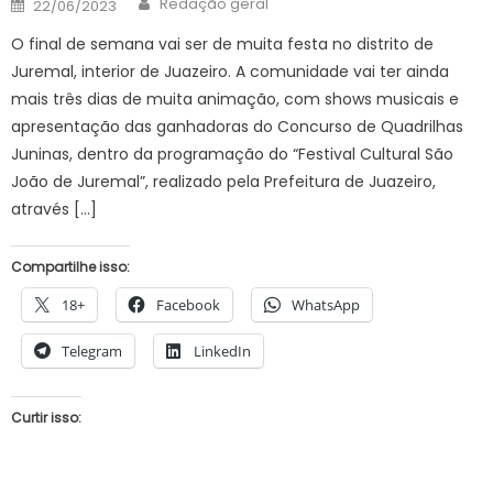
Posted
Redação geral
22/06/2023
on
O final de semana vai ser de muita festa no distrito de
Juremal, interior de Juazeiro. A comunidade vai ter ainda
mais três dias de muita animação, com shows musicais e
apresentação das ganhadoras do Concurso de Quadrilhas
Juninas, dentro da programação do “Festival Cultural São
João de Juremal”, realizado pela Prefeitura de Juazeiro,
através […]
Compartilhe isso:
18+
Facebook
WhatsApp
Telegram
LinkedIn
Curtir isso: