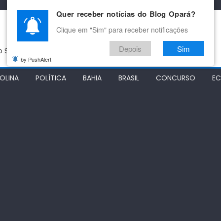
Quer receber notícias do Blog Opará?
Clique em "Sim" para receber notificações
Depois
Sim
do São Francisco
by PushAlert
OLINA
POLÍTICA
BAHIA
BRASIL
CONCURSO
E