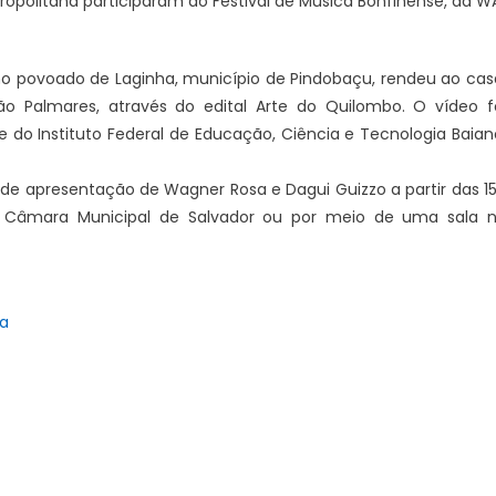
opolitana participaram do Festival de Música Bonfinense, da W
 no povoado de Laginha, município de Pindobaçu, rendeu ao cas
o Palmares, através do edital Arte do Quilombo. O vídeo f
do Instituto Federal de Educação, Ciência e Tecnologia Baian
e apresentação de Wagner Rosa e Dagui Guizzo a partir das 1
 da Câmara Municipal de Salvador ou por meio de uma sala 
ra