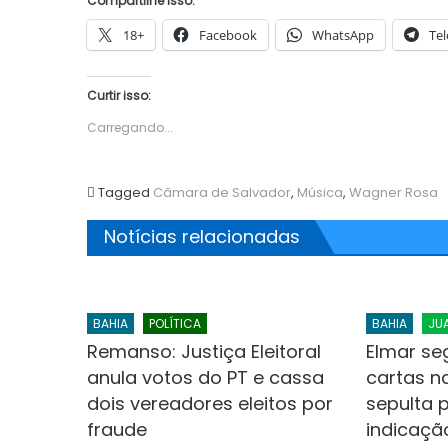
Compartilhe isso:
18+
Facebook
WhatsApp
Te
Curtir isso:
Carregando...
Tagged
Câmara de Salvador
,
Música
,
Wagner Rosa
Notícias relacionadas
BAHIA
POLÍTICA
BAHIA
JU
Remanso: Justiça Eleitoral
Elmar se
anula votos do PT e cassa
cartas n
dois vereadores eleitos por
sepulta 
fraude
indicação