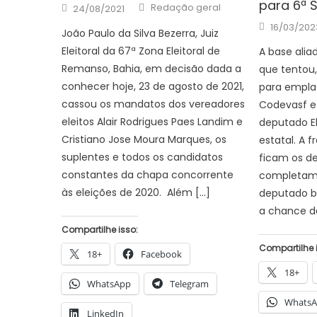
para 6ª 
Author
Posted
Redação geral
24/08/2021
on
Posted
16/03/202
João Paulo da Silva Bezerra, Juiz
on
Eleitoral da 67ª Zona Eleitoral de
A base alia
Remanso, Bahia, em decisão dada a
que tentou
conhecer hoje, 23 de agosto de 2021,
para empla
cassou os mandatos dos vereadores
Codevasf e 
eleitos Alair Rodrigues Paes Landim e
deputado E
Cristiano Jose Moura Marques, os
estatal. A f
suplentes e todos os candidatos
ficam os d
constantes da chapa concorrente
completame
às eleições de 2020. Além […]
deputado ba
a chance d
Compartilhe isso:
Compartilhe 
18+
Facebook
18+
WhatsApp
Telegram
Whats
LinkedIn