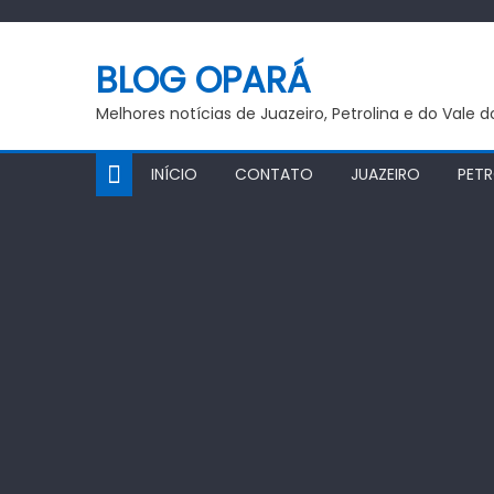
Skip
to
BLOG OPARÁ
content
Melhores notícias de Juazeiro, Petrolina e do Vale 
INÍCIO
CONTATO
JUAZEIRO
PETR