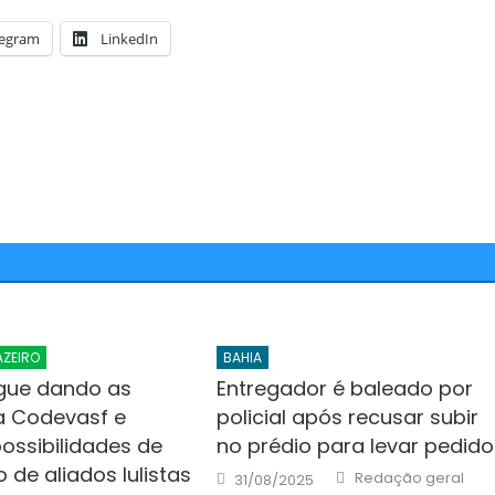
legram
LinkedIn
AZEIRO
BAHIA
gue dando as
Entregador é baleado por
a Codevasf e
policial após recusar subir
possibilidades de
no prédio para levar pedido
 de aliados lulistas
Author
Posted
Redação geral
31/08/2025
on