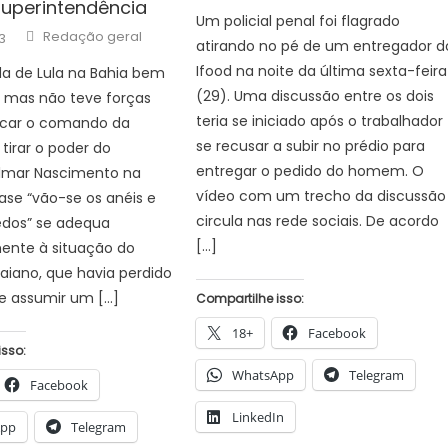
Superintendência
Um policial penal foi flagrado
Author
Redação geral
3
atirando no pé de um entregador d
Ifood na noite da última sexta-feira
da de Lula na Bahia bem
(29). Uma discussão entre os dois
, mas não teve forças
teria se iniciado após o trabalhador
car o comando da
se recusar a subir no prédio para
tirar o poder do
entregar o pedido do homem. O
lmar Nascimento na
vídeo com um trecho da discussão
rase “vão-se os anéis e
circula nas rede sociais. De acordo
edos” se adequa
[…]
nte à situação do
iano, que havia perdido
e assumir um […]
Compartilhe isso:
18+
Facebook
isso:
WhatsApp
Telegram
Facebook
LinkedIn
App
Telegram