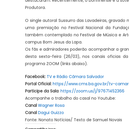
destacaram. Recentemente, o bonfinense e a soter
Produtora.
O single autoral Sussurro das Lavadeiras, gravado
uma premiação no Festival Nacional da Fundaçã
também contemplado no Festival de Música e Arte 
campus Bom Jesus da Lapa.
Os fãs e admiradores poderão acompanhar a grand
desta sexta-feira (26/03), nos canais oficias
programa ZOOM (links abaixo).
Facebook:
TV e Rádio Câmara Salvador
Portal Oficial:
https://www.cms.ba.gov.br/tv-cama
Participe da Sala
:
https://zoom.us/j/97671452366
Acompanhe o trabalho do casal no Youtube:
Canal
Wagner Rosa
Canal
Dagui Guizzo
Fonte: Nonato Notícias/ Texto de Samuel Novais