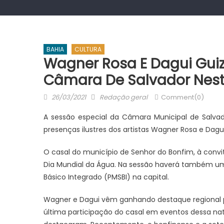
BAHIA
CULTURA
Wagner Rosa E Dagui Gui
Câmara De Salvador Nest
Posted
Author
26/03/2021
Redação geral
Comment(0)
on
A sessão especial da Câmara Municipal de Salvad
presenças ilustres dos artistas Wagner Rosa e Dagui
O casal do município de Senhor do Bonfim, à conv
Dia Mundial da Água. Na sessão haverá também u
Básico Integrado (PMSBI) na capital.
Wagner e Dagui vêm ganhando destaque regional p
última participação do casal em eventos dessa nat