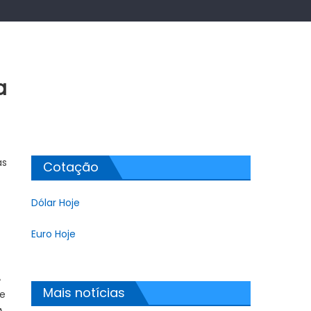
a
as
Cotação
Dólar Hoje
Euro Hoje
A
Mais notícias
se