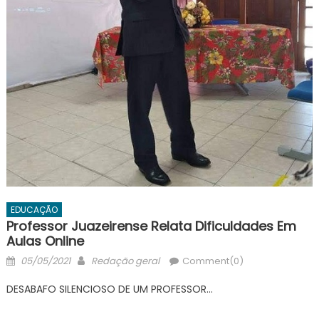
EDUCAÇÃO
Professor Juazeirense Relata Dificuldades Em
Aulas Online
Posted
Author
05/05/2021
Redação geral
Comment(0)
on
DESABAFO SILENCIOSO DE UM PROFESSOR…