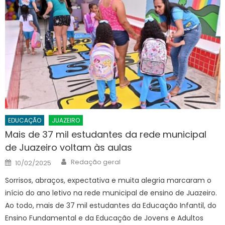
EDUCAÇÃO
JUAZEIRO
Mais de 37 mil estudantes da rede municipal
de Juazeiro voltam às aulas
Author
Posted
Redação geral
10/02/2025
on
Sorrisos, abraços, expectativa e muita alegria marcaram o
início do ano letivo na rede municipal de ensino de Juazeiro.
Ao todo, mais de 37 mil estudantes da Educação Infantil, do
Ensino Fundamental e da Educação de Jovens e Adultos