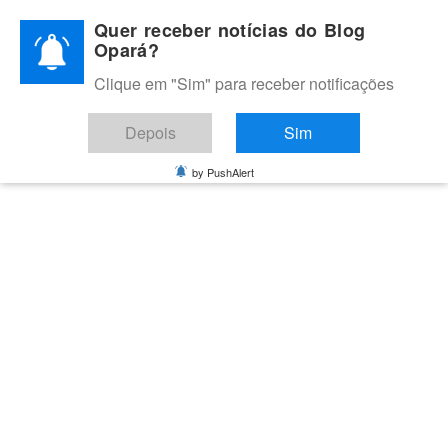
Skip
Quer receber notícias do Blog
to
Opará?
content
Clique em "Sim" para receber notificações
BLOG OPARÁ
Melhores notícias de Juazeiro, Petrolina e do Vale do São
Depois
Sim
Francisco
by PushAlert