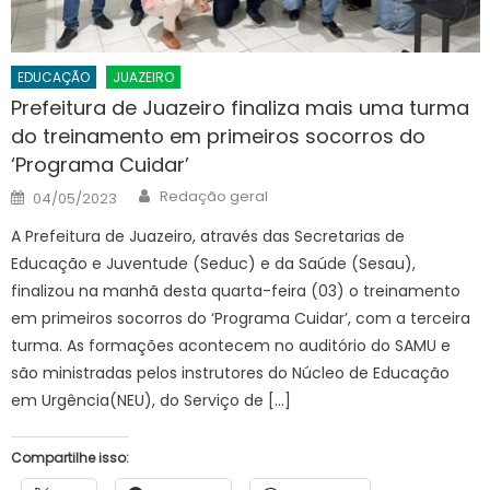
EDUCAÇÃO
JUAZEIRO
Prefeitura de Juazeiro finaliza mais uma turma
do treinamento em primeiros socorros do
‘Programa Cuidar’
Author
Posted
Redação geral
04/05/2023
on
A Prefeitura de Juazeiro, através das Secretarias de
Educação e Juventude (Seduc) e da Saúde (Sesau),
finalizou na manhã desta quarta-feira (03) o treinamento
em primeiros socorros do ‘Programa Cuidar’, com a terceira
turma. As formações acontecem no auditório do SAMU e
são ministradas pelos instrutores do Núcleo de Educação
em Urgência(NEU), do Serviço de […]
Compartilhe isso: