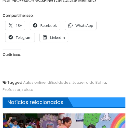
POR PROFESSOR WASHINGTON CADIDÉ MARIANO
Compartilhe isso:
18+
Facebook
WhatsApp
Telegram
LinkedIn
Curtir isso:
Tagged
Aulas online
,
dificuldades
,
Juazeiro da Bahia
,
Professor
,
relato
Notícias relacionadas