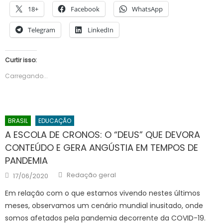
18+
Facebook
WhatsApp
Telegram
LinkedIn
Curtir isso:
Carregando...
BRASIL
EDUCAÇÃO
A ESCOLA DE CRONOS: O “DEUS” QUE DEVORA
CONTEÚDO E GERA ANGÚSTIA EM TEMPOS DE
PANDEMIA
Author
Posted
Redação geral
17/06/2020
on
Em relação com o que estamos vivendo nestes últimos
meses, observamos um cenário mundial inusitado, onde
somos afetados pela pandemia decorrente da COVID-19.