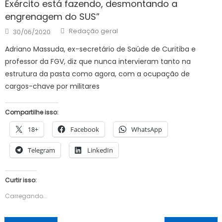
Exército está fazendo, desmontando a
engrenagem do SUS”
Author
Posted
Redação geral
30/06/2020
on
Adriano Massuda, ex-secretário de Saúde de Curitiba e
professor da FGV, diz que nunca intervieram tanto na
estrutura da pasta como agora, com a ocupação de
cargos-chave por militares
Compartilhe isso:
18+
Facebook
WhatsApp
Telegram
LinkedIn
Curtir isso:
Carregando...