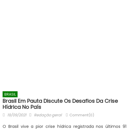
BRASIL
Brasil Em Pauta Discute Os Desafios Da Crise
Hídrica No País
Posted
Author
19/09/2021
Redação geral
Comment(0)
on
O Brasil vive a pior crise hídrica registrada nos últimos 91