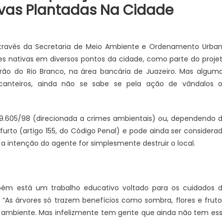
ivas Plantadas Na Cidade
através da Secretaria de Meio Ambiente e Ordenamento Urba
es nativas em diversos pontos da cidade, como parte do proje
arão do Rio Branco, na área bancária de Juazeiro. Mas algum
canteiros, ainda não se sabe se pela ação de vândalos 
ei 9.605/98 (direcionada a crimes ambientais) ou, dependendo 
 furto (artigo 155, do Código Penal) e pode ainda ser considera
 a intenção do agente for simplesmente destruir o local.
mbém está um trabalho educativo voltado para os cuidados 
As árvores só trazem benefícios como sombra, flores e fruto
 ambiente. Mas infelizmente tem gente que ainda não tem es