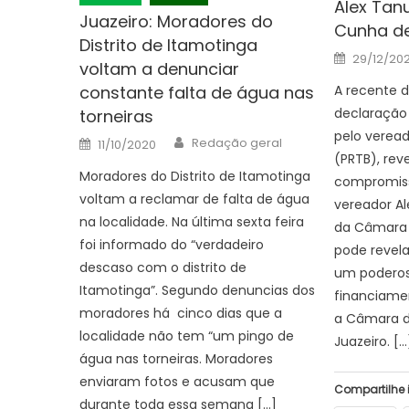
Alex Tanu
Juazeiro: Moradores do
Cunha de
Distrito de Itamotinga
Posted
29/12/20
on
voltam a denunciar
A recente 
constante falta de água nas
declaração
torneiras
pelo veread
Author
Posted
Redação geral
11/10/2020
on
(PRTB), re
Moradores do Distrito de Itamotinga
compromis
voltam a reclamar de falta de água
vereador Al
na localidade. Na última sexta feira
da Câmara 
foi informado do “verdadeiro
pode revel
descaso com o distrito de
um podero
Itamotinga”. Segundo denuncias dos
financiame
moradores há cinco dias que a
a Câmara d
localidade não tem “um pingo de
Juazeiro. […
água nas torneiras. Moradores
enviaram fotos e acusam que
Compartilhe 
durante toda essa semana […]