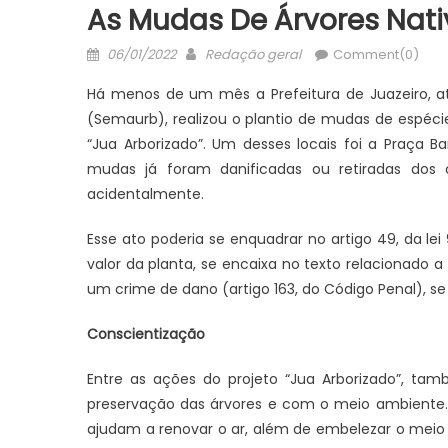
As Mudas De Árvores Nat
Posted
Author
06/01/2022
Redação geral
Comment(0)
on
Há menos de um mês a Prefeitura de Juazeiro, 
(Semaurb), realizou o plantio de mudas de espéci
“Jua Arborizado”. Um desses locais foi a Praça B
mudas já foram danificadas ou retiradas dos 
acidentalmente.
Esse ato poderia se enquadrar no artigo 49, da l
valor da planta, se encaixa no texto relacionado a
um crime de dano (artigo 163, do Código Penal), se
Conscientização
Entre as ações do projeto “Jua Arborizado”, ta
preservação das árvores e com o meio ambiente. “
ajudam a renovar o ar, além de embelezar o meio