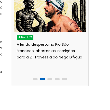
ou
tá
 a
JUAZEIRO
Aciaj pass
Interinsti
JUAZEIRO
as
Pública p
A lenda desperta no Rio São
a,
Juazeiro
Francisco: abertas as inscrições
 a
para a 2ª Travessia do Nego D’Água
ois
ar