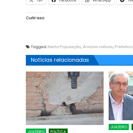
18+
Facebook
WhatsApp
Te
Curtir isso:
Tagged
Alerta População
,
Árvores nativas
,
Prefeitur
Notícias relacionadas
JUAZEIRO
JUAZEIRO
POLÍTICA