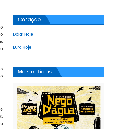
Cotação
no
to
Dólar Hoje
as
Euro Hoje
ou
do
Mais notícias
do
de
s,
sa