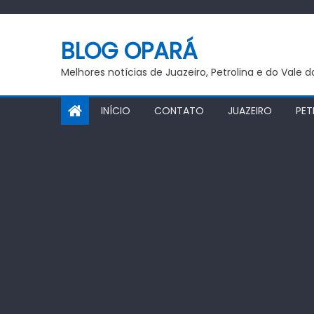
Skip
to
BLOG OPARÁ
content
Melhores notícias de Juazeiro, Petrolina e do Vale 
INÍCIO
CONTATO
JUAZEIRO
PET