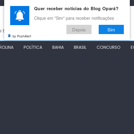
Quer receber notícias do Blog Opará?
Clique em "Sim" para receber notificações
Depois
Sim
do São Francisco
by PushAlert
ROLINA
POLÍTICA
BAHIA
BRASIL
CONCURSO
E