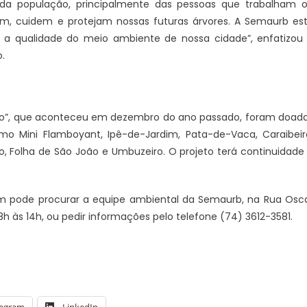
da da população, principalmente das pessoas que trabalham 
zem, cuidem e protejam nossas futuras árvores. A Semaurb es
r a qualidade do meio ambiente de nossa cidade”, enfatizou
.
zado”, que aconteceu em dezembro do ano passado, foram doad
Candidatos a deputado
JUAZEIRO
PETROLINA
o Mini Flamboyant, Ipê-de-Jardim, Pata-de-Vaca, Caraibeir
stão aptos para serem
Colisão entre motocicletas na
o, Folha de São João e Umbuzeiro. O projeto terá continuidade
s eleições. É o que diz o
Ponte Presidente Dutra deixa d
feridos
 pode procurar a equipe ambiental da Semaurb, na Rua Osc
 8h às 14h, ou pedir informações pelo telefone (74) 3612-3581.