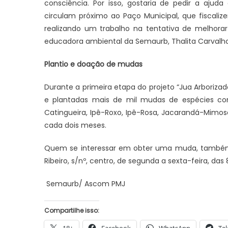
consciência. Por isso, gostaria de pedir a aju
circulam próximo ao Paço Municipal, que fiscali
realizando um trabalho na tentativa de melhora
educadora ambiental da Semaurb, Thalita Carvalho
Plantio e doação de mudas
JUAZEIRO
JUAZEIRO
Durante a primeira etapa do projeto “Jua Arbori
em
Juazeiro: 
Juazeiro: Vídeo expõe comércio
e plantadas mais de mil mudas de espécies com
estadual e
esvaziado na cidade e reacende
Catingueira, Ipê-Roxo, Ipê-Rosa, Jacarandá-Mimos
concorrem à
debate sobre possíveis efeitos de
cada dois meses.
TCU
uma crise econômica
Quem se interessar em obter uma muda, também
Ribeiro, s/nº, centro, de segunda a sexta-feira, das
Semaurb/ Ascom PMJ
Compartilhe isso: