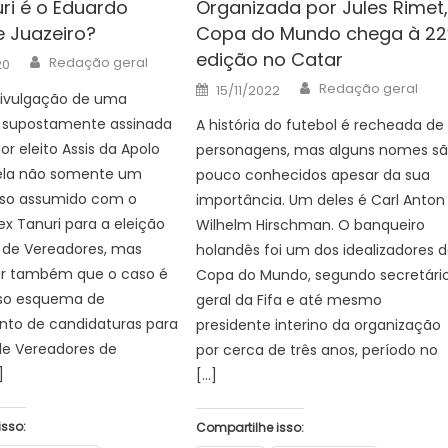
ri é o Eduardo
Organizada por Jules Rimet
 Juazeiro?
Copa do Mundo chega à 22
edição no Catar
Author
Redação geral
20
Author
Posted
Redação geral
15/11/2022
divulgação de uma
on
 supostamente assinada
A história do futebol é recheada de
or eleito Assis da Apolo
personagens, mas alguns nomes s
vela não somente um
pouco conhecidos apesar da sua
so assumido com o
importância. Um deles é Carl Anton
ex Tanuri para a eleição
Wilhelm Hirschman. O banqueiro
de Vereadores, mas
holandês foi um dos idealizadores 
ar também que o caso é
Copa do Mundo, segundo secretári
so esquema de
geral da Fifa e até mesmo
nto de candidaturas para
presidente interino da organização
e Vereadores de
por cerca de três anos, período no
]
[…]
isso:
Compartilhe isso: