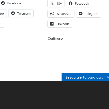
Facebook
18+
Facebook
App
Telegram
WhatsApp
Telegram
n
LinkedIn
Curtir isso:
Sesau alerta para aumento nos atendimentos de pessoas com sintomas gripais em Juazeiro