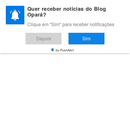
Skip
Quer receber notícias do Blog
to
Opará?
content
Clique em "Sim" para receber notificações
BLOG OPARÁ
Melhores notícias de Juazeiro, Petrolina e do Vale do São
Depois
Sim
Francisco
by PushAlert