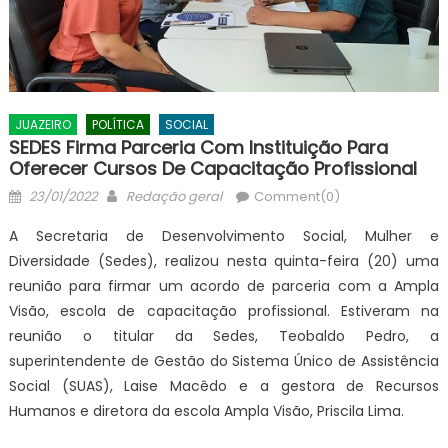
JUAZEIRO
POLÍTICA
SOCIAL
SEDES Firma Parceria Com Instituição Para
Oferecer Cursos De Capacitação Profissional
Posted
Author
23/01/2022
Redação geral
Comment(0)
on
A Secretaria de Desenvolvimento Social, Mulher e
Diversidade (Sedes), realizou nesta quinta-feira (20) uma
reunião para firmar um acordo de parceria com a Ampla
Visão, escola de capacitação profissional. Estiveram na
reunião o titular da Sedes, Teobaldo Pedro, a
superintendente de Gestão do Sistema Único de Assistência
Social (SUAS), Laise Macêdo e a gestora de Recursos
Humanos e diretora da escola Ampla Visão, Priscila Lima.