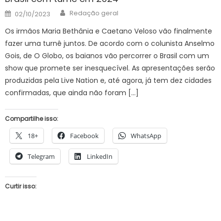
Author
Posted
Redação geral
02/10/2023
on
Os irmãos Maria Bethânia e Caetano Veloso vão finalmente
fazer uma turnê juntos. De acordo com o colunista Anselmo
Gois, de O Globo, os baianos vão percorrer o Brasil com um
show que promete ser inesquecível. As apresentações serão
produzidas pela Live Nation e, até agora, já tem dez cidades
confirmadas, que ainda não foram […]
Compartilhe isso:
18+
Facebook
WhatsApp
Telegram
LinkedIn
Curtir isso: