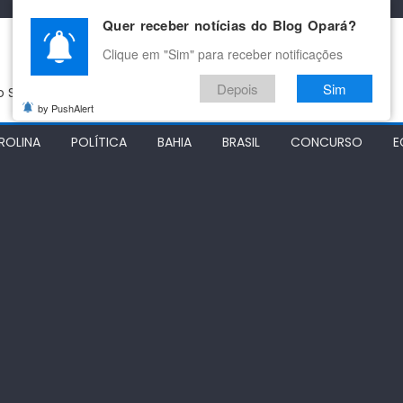
Quer receber notícias do Blog Opará?
Clique em "Sim" para receber notificações
Depois
Sim
do São Francisco
by PushAlert
ROLINA
POLÍTICA
BAHIA
BRASIL
CONCURSO
E