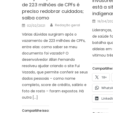
invasore
de 223 milhões de CPFs é
está a s
preciso redobrar cuidados;
indígenas
saiba como
Posted
19/04/20
on
Author
Posted
Redação geral
02/02/2021
on
Lideranças,
Várias dúvidas surgiram após o
de saúde fa
vazamento de 223 milhões de CPFs,
batalha qua
entre elas: como saber se meu
aldeias em
documento foi vazado? O
vitimou trê
desenvolvedor Allan Fernando
resolveu ajudar criando o site Fui
Compartilhe 
Vazado, que permite conferir se seus
18+
dados pessoais – como nome
completo, score de crédito, salário e
Whats
foto de rosto – foram expostos. Há
outra […]
LinkedI
Compartilhe isso: