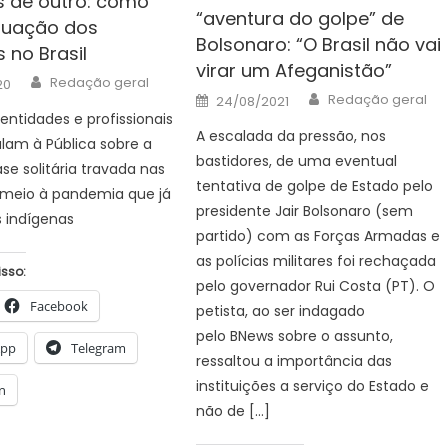
s de outro: como
“aventura do golpe” de
ituação dos
Bolsonaro: “O Brasil não vai
 no Brasil
virar um Afeganistão”
Author
Redação geral
20
Author
Posted
Redação geral
24/08/2021
on
 entidades e profissionais
A escalada da pressão, nos
lam à Pública sobre a
bastidores, de uma eventual
se solitária travada nas
tentativa de golpe de Estado pelo
 meio à pandemia que já
presidente Jair Bolsonaro (sem
s indígenas
partido) com as Forças Armadas e
as polícias militares foi rechaçada
isso:
pelo governador Rui Costa (PT). O
Facebook
petista, ao ser indagado
pelo BNews sobre o assunto,
App
Telegram
ressaltou a importância das
instituições a serviço do Estado e
n
não de […]