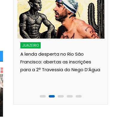
JUAZEIRO
Aciaj pass
Interinsti
JUAZEIRO
Pública p
A lenda desperta no Rio São
Juazeiro
Francisco: abertas as inscrições
para a 2ª Travessia do Nego D’Água
ois