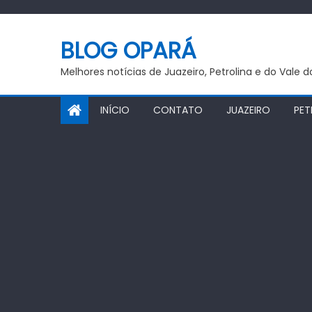
Skip
to
BLOG OPARÁ
content
Melhores notícias de Juazeiro, Petrolina e do Vale 
INÍCIO
CONTATO
JUAZEIRO
PET