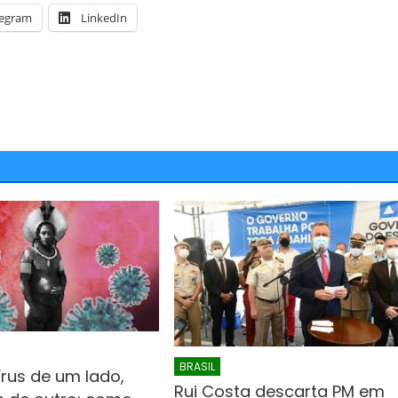
legram
LinkedIn
Candidatos a deputado
JUAZEIRO
PETROLINA
stão aptos para serem
Colisão entre motocicletas na
s eleições. É o que diz o
Ponte Presidente Dutra deixa d
feridos
BRASIL
rus de um lado,
Rui Costa descarta PM em