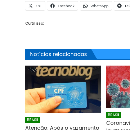
18+
Facebook
WhatsApp
Te
Curtir isso:
JUAZEIRO
JUAZEIRO
em
Juazeiro: 
Notícias relacionadas
Juazeiro: Vídeo expõe comércio
estadual e
esvaziado na cidade e reacende
concorrem à
debate sobre possíveis efeitos de
TCU
uma crise econômica
BRASIL
BRASIL
Coronaví
Atenção: Após o vazamento