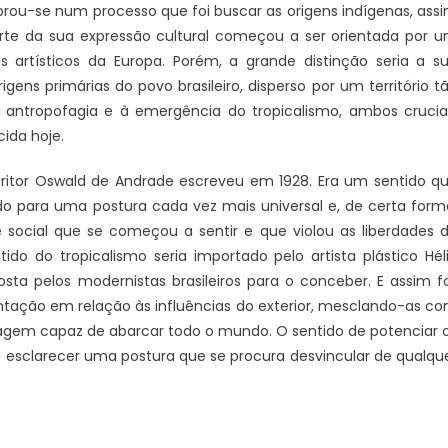
obrou-se num processo que foi buscar as origens indígenas, ass
rte da sua expressão cultural começou a ser orientada por 
artísticos da Europa. Porém, a grande distinção seria a s
ens primárias do povo brasileiro, disperso por um território t
de antropofagia e à emergência do tropicalismo, ambos crucia
cida hoje.
critor Oswald de Andrade escreveu em 1928. Era um sentido q
o para uma postura cada vez mais universal e, de certa form
 e social que se começou a sentir e que violou as liberdades 
do do tropicalismo seria importado pelo artista plástico Hél
osta pelos modernistas brasileiros para o conceber. E assim fo
tação em relação às influências do exterior, mesclando-as c
guagem capaz de abarcar todo o mundo. O sentido de potenciar 
a esclarecer uma postura que se procura desvincular de qualqu