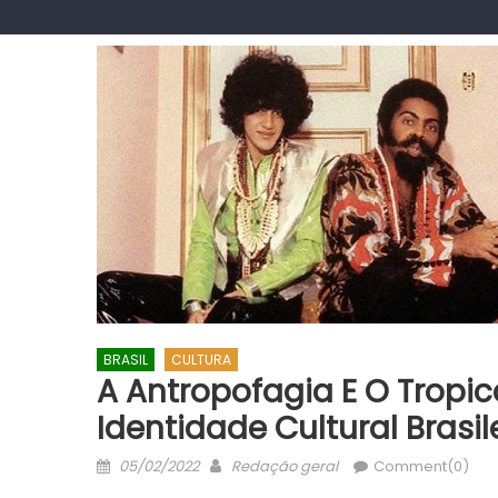
BRASIL
CULTURA
A Antropofagia E O Trop
Identidade Cultural Brasil
Posted
Author
05/02/2022
Redação geral
Comment(0)
on