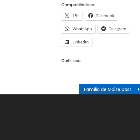
Compartilhe isso:
18+
Facebook
WhatsApp
Telegram
LinkedIn
Curtir isso:
Família de Moïse passa a ser administradora de quiosque onde ele foi assassinado