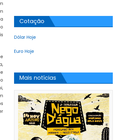
im
um
ua
Cotação
ão
is
Dólar Hoje
Euro Hoje
ue
a,
de
Mais notícias
io
i,
om
os
er