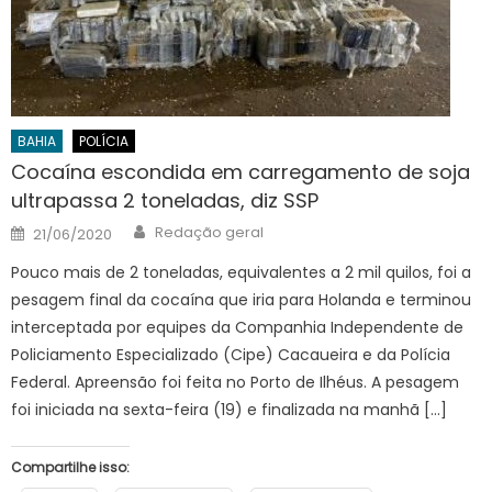
BAHIA
POLÍCIA
Cocaína escondida em carregamento de soja
ultrapassa 2 toneladas, diz SSP
Author
Posted
Redação geral
21/06/2020
on
Pouco mais de 2 toneladas, equivalentes a 2 mil quilos, foi a
pesagem final da cocaína que iria para Holanda e terminou
interceptada por equipes da Companhia Independente de
Policiamento Especializado (Cipe) Cacaueira e da Polícia
Federal. Apreensão foi feita no Porto de Ilhéus. A pesagem
foi iniciada na sexta-feira (19) e finalizada na manhã […]
Compartilhe isso: