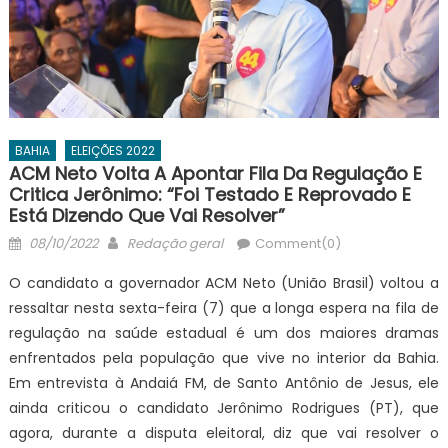
BAHIA
ELEIÇÕES 2022
ACM Neto Volta A Apontar Fila Da Regulação E
Critica Jerônimo: “Foi Testado E Reprovado E
Está Dizendo Que Vai Resolver”
Posted
Author
08/10/2022
Redação geral
Comment(0)
on
O candidato a governador ACM Neto (União Brasil) voltou a
ressaltar nesta sexta-feira (7) que a longa espera na fila de
regulação na saúde estadual é um dos maiores dramas
enfrentados pela população que vive no interior da Bahia.
Em entrevista à Andaiá FM, de Santo Antônio de Jesus, ele
ainda criticou o candidato Jerônimo Rodrigues (PT), que
agora, durante a disputa eleitoral, diz que vai resolver o