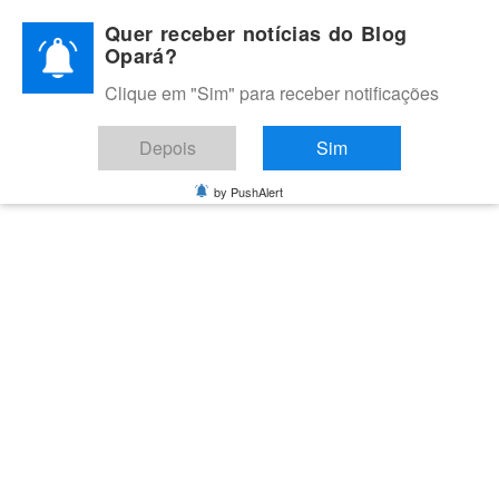
Skip
Quer receber notícias do Blog
to
Opará?
content
Clique em "Sim" para receber notificações
BLOG OPARÁ
Melhores notícias de Juazeiro, Petrolina e do Vale do São
Depois
Sim
Francisco
by PushAlert