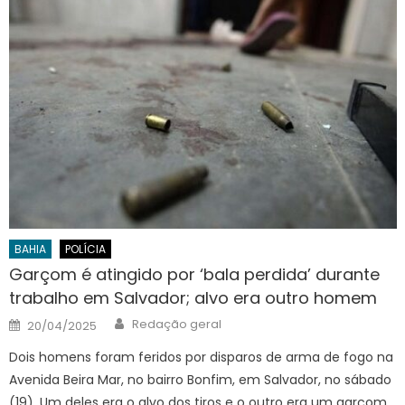
BAHIA
POLÍCIA
Garçom é atingido por ‘bala perdida’ durante
trabalho em Salvador; alvo era outro homem
Author
Posted
Redação geral
20/04/2025
on
Dois homens foram feridos por disparos de arma de fogo na
Avenida Beira Mar, no bairro Bonfim, em Salvador, no sábado
(19). Um deles era o alvo dos tiros e o outro era um garçom