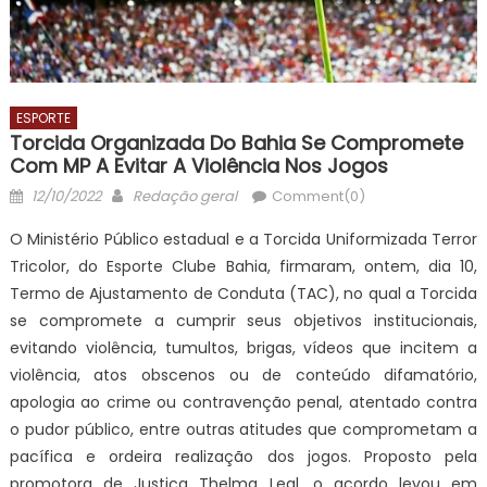
ESPORTE
Torcida Organizada Do Bahia Se Compromete
Com MP A Evitar A Violência Nos Jogos
Posted
Author
12/10/2022
Redação geral
Comment(0)
on
O Ministério Público estadual e a Torcida Uniformizada Terror
Tricolor, do Esporte Clube Bahia, firmaram, ontem, dia 10,
Termo de Ajustamento de Conduta (TAC), no qual a Torcida
se compromete a cumprir seus objetivos institucionais,
evitando violência, tumultos, brigas, vídeos que incitem a
violência, atos obscenos ou de conteúdo difamatório,
apologia ao crime ou contravenção penal, atentado contra
o pudor público, entre outras atitudes que comprometam a
pacífica e ordeira realização dos jogos. Proposto pela
promotora de Justiça Thelma Leal, o acordo levou em