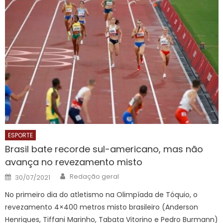
ESPORTE
Brasil bate recorde sul-americano, mas não
avança no revezamento misto
Author
Posted
Redação geral
30/07/2021
on
No primeiro dia do atletismo na Olimpíada de Tóquio, o
revezamento 4×400 metros misto brasileiro (Anderson
Henriques, Tiffani Marinho, Tabata Vitorino e Pedro Burmann)