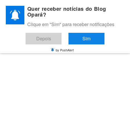
Skip
Quer receber notícias do Blog
to
Opará?
content
Clique em "Sim" para receber notificações
BLOG OPARÁ
Melhores notícias de Juazeiro, Petrolina e do Vale do São
Depois
Sim
Francisco
by PushAlert