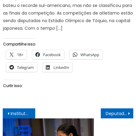
bateu o recorde sul-americano, mas não se classificou para
as finais da competição. As competições de atletismo estão
sendo disputadas no Estádio Olímpico de Tóquio, na capital
japonesa. Com o tempo […]
Compartilhe isso:
18+
Facebook
WhatsApp
Telegram
LinkedIn
Curtir isso:
Navegação
Instituto de Previdência de Juazeiro entrega doações a instituições de caridade
Deputado PM denuncia novo movimento de ‘aquartelamento velado’ promovido pela SSP-BA para inviabilizar votação de PMs no 2º turno
de
Post