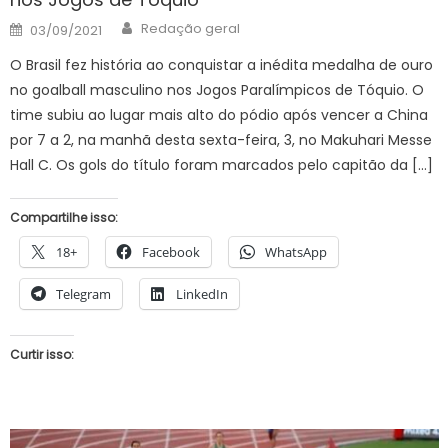
Author
Posted
Redação geral
03/09/2021
on
O Brasil fez história ao conquistar a inédita medalha de ouro
no goalball masculino nos Jogos Paralímpicos de Tóquio. O
time subiu ao lugar mais alto do pódio após vencer a China
por 7 a 2, na manhã desta sexta-feira, 3, no Makuhari Messe
Hall C. Os gols do título foram marcados pelo capitão da […]
Compartilhe isso:
18+
Facebook
WhatsApp
Telegram
LinkedIn
Curtir isso: