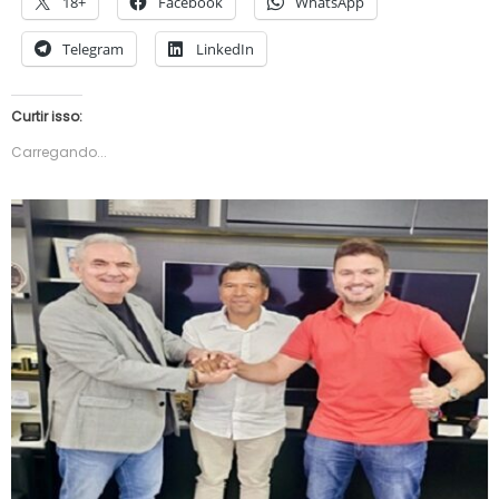
18+
Facebook
WhatsApp
Telegram
LinkedIn
Curtir isso:
Carregando...