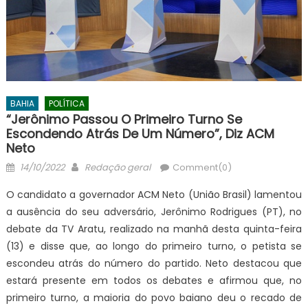
BAHIA
POLÍTICA
“Jerônimo Passou O Primeiro Turno Se
Escondendo Atrás De Um Número”, Diz ACM
Neto
Posted
Author
14/10/2022
Redação geral
Comment(0)
on
O candidato a governador ACM Neto (União Brasil) lamentou
a ausência do seu adversário, Jerônimo Rodrigues (PT), no
debate da TV Aratu, realizado na manhã desta quinta-feira
(13) e disse que, ao longo do primeiro turno, o petista se
escondeu atrás do número do partido. Neto destacou que
estará presente em todos os debates e afirmou que, no
primeiro turno, a maioria do povo baiano deu o recado de