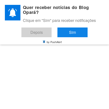
Skip
Quer receber notícias do Blog
to
Opará?
content
Clique em "Sim" para receber notificações
BLOG OPARÁ
Melhores notícias de Juazeiro, Petrolina e do Vale do São
Depois
Sim
Francisco
by PushAlert