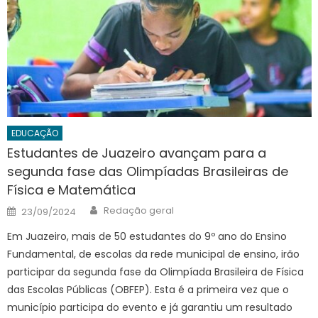
EDUCAÇÃO
Estudantes de Juazeiro avançam para a
segunda fase das Olimpíadas Brasileiras de
Física e Matemática
Author
Posted
Redação geral
23/09/2024
on
Em Juazeiro, mais de 50 estudantes do 9º ano do Ensino
Fundamental, de escolas da rede municipal de ensino, irão
participar da segunda fase da Olimpíada Brasileira de Física
das Escolas Públicas (OBFEP). Esta é a primeira vez que o
município participa do evento e já garantiu um resultado