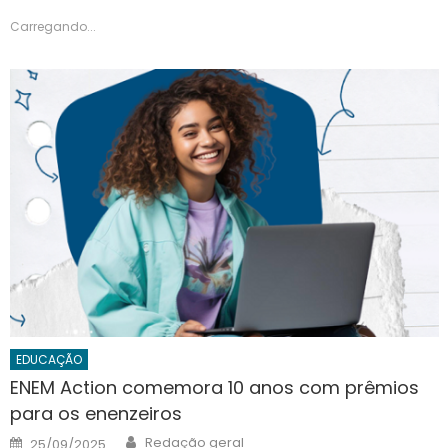
Carregando...
EDUCAÇÃO
ENEM Action comemora 10 anos com prêmios
para os enenzeiros
Author
Posted
Redação geral
25/09/2025