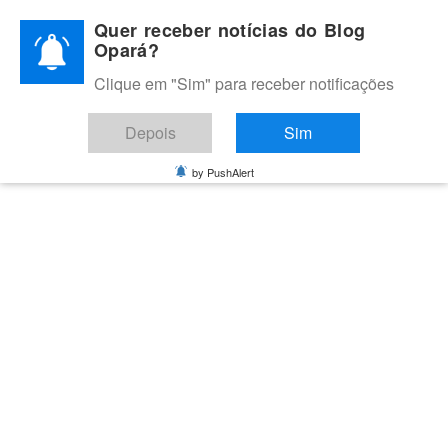
Skip
Quer receber notícias do Blog
to
Opará?
content
Clique em "Sim" para receber notificações
BLOG OPARÁ
Melhores notícias de Juazeiro, Petrolina e do Vale do São
Depois
Sim
Francisco
by PushAlert