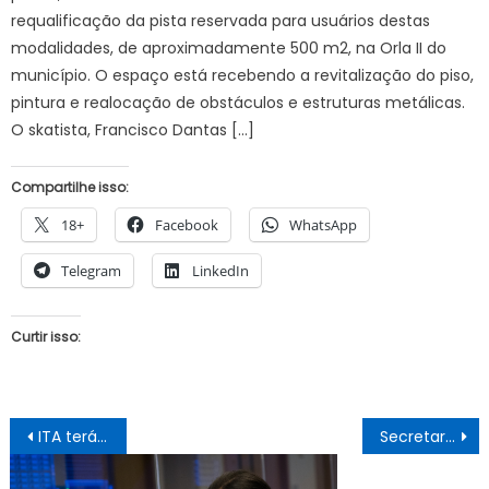
requalificação da pista reservada para usuários destas
modalidades, de aproximadamente 500 m2, na Orla II do
município. O espaço está recebendo a revitalização do piso,
pintura e realocação de obstáculos e estruturas metálicas.
O skatista, Francisco Dantas […]
Compartilhe isso:
18+
Facebook
WhatsApp
Telegram
LinkedIn
Curtir isso:
Navegação
ITA terá primeiro vestibular com candidato com deficiência física
Secretaria de Saúde realizará pesagem do Auxílio Brasil no Residencial Juazeiro nesta terça e quarta-feira
de