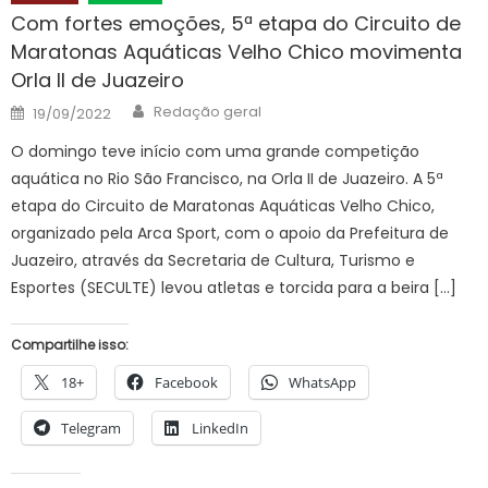
Com fortes emoções, 5ª etapa do Circuito de
Maratonas Aquáticas Velho Chico movimenta
Orla II de Juazeiro
Author
Posted
Redação geral
19/09/2022
on
O domingo teve início com uma grande competição
aquática no Rio São Francisco, na Orla II de Juazeiro. A 5ª
etapa do Circuito de Maratonas Aquáticas Velho Chico,
organizado pela Arca Sport, com o apoio da Prefeitura de
Juazeiro, através da Secretaria de Cultura, Turismo e
Esportes (SECULTE) levou atletas e torcida para a beira […]
Compartilhe isso:
18+
Facebook
WhatsApp
Telegram
LinkedIn