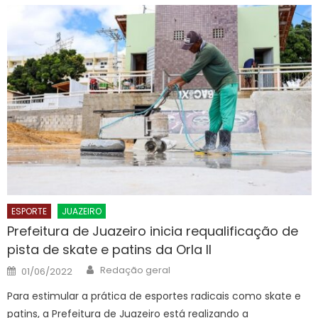
ESPORTE
JUAZEIRO
Prefeitura de Juazeiro inicia requalificação de
pista de skate e patins da Orla II
Author
Posted
Redação geral
01/06/2022
on
Para estimular a prática de esportes radicais como skate e
patins, a Prefeitura de Juazeiro está realizando a