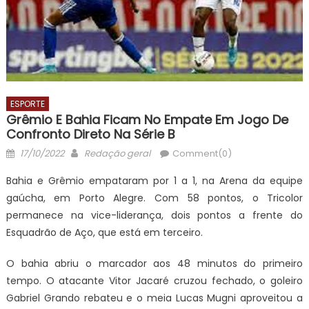
ESPORTE
Grêmio E Bahia Ficam No Empate Em Jogo De
Confronto Direto Na Série B
Posted
Author
17/10/2022
Redação geral
Comment(0)
on
Bahia e Grêmio empataram por 1 a 1, na Arena da equipe
gaúcha, em Porto Alegre. Com 58 pontos, o Tricolor
permanece na vice-liderança, dois pontos a frente do
Esquadrão de Aço, que está em terceiro.
O bahia abriu o marcador aos 48 minutos do primeiro
tempo. O atacante Vitor Jacaré cruzou fechado, o goleiro
Gabriel Grando rebateu e o meia Lucas Mugni aproveitou a