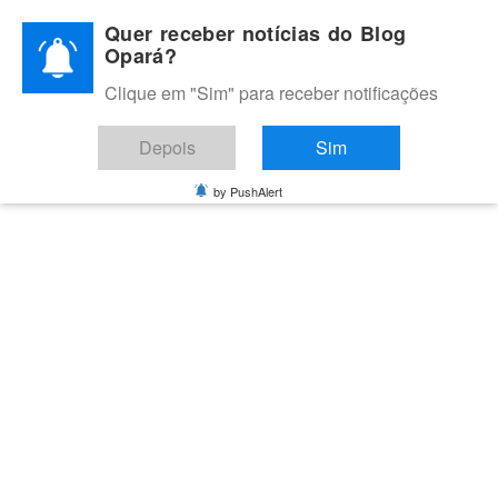
Skip
Quer receber notícias do Blog
to
Opará?
content
Clique em "Sim" para receber notificações
BLOG OPARÁ
Melhores notícias de Juazeiro, Petrolina e do Vale do São
Depois
Sim
Francisco
by PushAlert