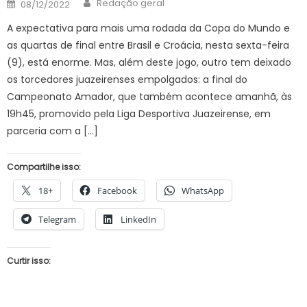
Author
Posted
Redação geral
08/12/2022
on
A expectativa para mais uma rodada da Copa do Mundo e
as quartas de final entre Brasil e Croácia, nesta sexta-feira
(9), está enorme. Mas, além deste jogo, outro tem deixado
os torcedores juazeirenses empolgados: a final do
Campeonato Amador, que também acontece amanhã, às
19h45, promovido pela Liga Desportiva Juazeirense, em
parceria com a […]
Compartilhe isso:
18+
Facebook
WhatsApp
Telegram
LinkedIn
Curtir isso: