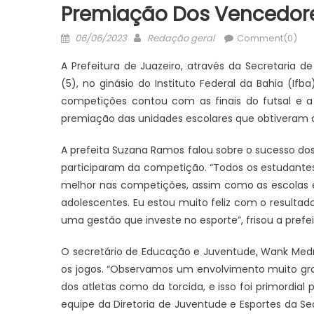
Premiação Dos Vencedor
Posted
Author
06/06/2023
Redação geral
Comment(0)
on
A Prefeitura de Juazeiro, através da Secretaria 
(5), no ginásio do Instituto Federal da Bahia (Ifb
competições contou com as finais do futsal e 
premiação das unidades escolares que obtiveram 
A prefeita Suzana Ramos falou sobre o sucesso do
participaram da competição. “Todos os estudantes
melhor nas competições, assim como as escolas e
adolescentes. Eu estou muito feliz com o resultad
uma gestão que investe no esporte”, frisou a prefei
O secretário de Educação e Juventude, Wank Med
os jogos. “Observamos um envolvimento muito gra
dos atletas como da torcida, e isso foi primordial
equipe da Diretoria de Juventude e Esportes da 