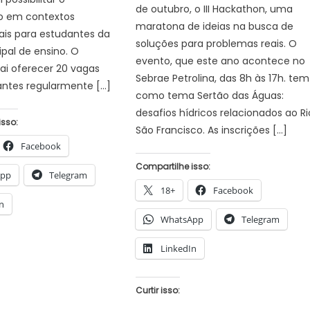
de outubro, o III Hackathon, uma
o em contextos
maratona de ideias na busca de
ais para estudantes da
soluções para problemas reais. O
pal de ensino. O
evento, que este ano acontece no
ai oferecer 20 vagas
Sebrae Petrolina, das 8h às 17h. tem
antes regularmente […]
como tema Sertão das Águas:
desafios hídricos relacionados ao Ri
isso:
São Francisco. As inscrições […]
Facebook
Compartilhe isso:
App
Telegram
18+
Facebook
n
WhatsApp
Telegram
LinkedIn
Curtir isso: