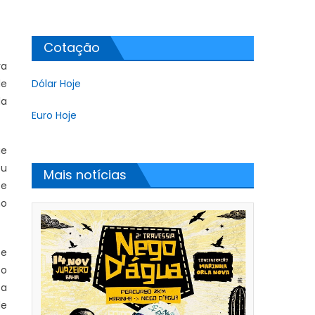
Cotação
ra
de
Dólar Hoje
da
Euro Hoje
ue
eu
Mais notícias
 e
mo
te
to
 a
de