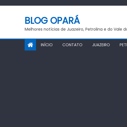
Skip
to
BLOG OPARÁ
content
Melhores notícias de Juazeiro, Petrolina e do Vale 
INÍCIO
CONTATO
JUAZEIRO
PET