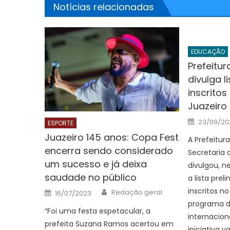
Notícias relacionadas
EDUCAÇÃO
Prefeitur
divulga l
inscrito
Juazeiro
Posted
23/09/20
ESPORTE
on
Juazeiro 145 anos: Copa Fest
A Prefeitur
encerra sendo considerado
Secretaria
um sucesso e já deixa
divulgou, n
saudade no público
a lista pre
Author
Posted
inscritos n
Redação geral
16/07/2023
on
programa de
“Foi uma festa espetacular, a
internacion
prefeita Suzana Ramos acertou em
iniciativa va