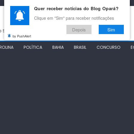
Quer receber notícias do Blog Opará?
Clique em "Sim" para receber notificações
Depois
Sim
do São Francisco
by PushAlert
ROLINA
POLÍTICA
BAHIA
BRASIL
CONCURSO
E