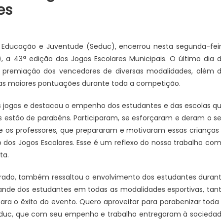
es
de Educação e Juventude (Seduc), encerrou nesta segunda-fei
a), a 43ª edição dos Jogos Escolares Municipais. O último dia 
a premiação dos vencedores de diversas modalidades, além 
as maiores pontuações durante toda a competição.
s jogos e destacou o empenho dos estudantes e das escolas q
 estão de parabéns. Participaram, se esforçaram e deram o s
 os professores, que prepararam e motivaram essas crianças
o dos Jogos Escolares. Esse é um reflexo do nosso trabalho co
ta.
rado, também ressaltou o envolvimento dos estudantes duran
nde dos estudantes em todas as modalidades esportivas, tan
 para o êxito do evento. Quero aproveitar para parabenizar toda
Seduc, que com seu empenho e trabalho entregaram à socieda