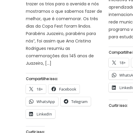
trazer os trios para a avenida e nós
aprendizad
mostramos o que sabemos fazer de
internacion
melhor, que é comemorar. Os três
rede munici
dias da Copa Fest foram lindos.
programa v
Parabéns Juazeiro, parabéns para
para estud
nós”, foi assim que Ana Cristina
Rodrigues resumiu as
Compartilhe 
comemorações dos 145 anos de
18+
Juazeiro, […]
Whats
Compartilhe isso:
LinkedI
18+
Facebook
WhatsApp
Telegram
Curtir isso:
LinkedIn
Curtir isso: