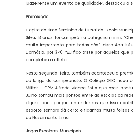
juazeirense um evento de qualidade”, destacou o s
Premiação
Capitã do time feminino de futsal da Escola Municip
Silva, 13 anos, foi campeã na categoria mirim. “Che
JUAZEIRO
muito importante para todas nós”, disse Ana Luíz
Damásio, por 3×0. “Eu fico triste por aquelas qu
Juazeiro: Candidatos a deputado
JUAZEIRO
completou a atleta.
estadual estão aptos para serem
e
Colisão en
concorrem às eleições. É o que diz o
 de
Ponte Presi
Nesta segunda-feira, também aconteceu a premia
TCU
feridos
ao longo do campeonato. O Colégio GEO ficou com
Militar – CPM Alfredo Vianna foi o que mais pont
Julho somou mais pontos entre as escolas da rede
alguns anos porque entendemos que isso contri
esporte sempre dá certo e ficamos muito felizes c
do Nascimento Lima.
Jogos Escolares Municipais