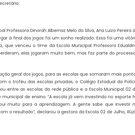
ecretário.
al Professora Dinorah Albernaz Melo da Silva, Ana Luiza Pereira 
gar à final dos jogos foi um sonho realizado. Essa foi uma vitór
a, que venceu o time da Escola Municipal Professora Edualdi
JUAZEIRO
e perderam, elas jogaram muito bem, mas faz parte do processo
A lenda desperta no Rio São
PETROLINA
Francisco: abertas as inscriçõe
tre motocicletas na
para a 2ª Travessia do Nego D
dente Dutra deixa dois
ção geral dos jogos, para as escolas que somaram mais pont
 o troféu das escolas privadas, o Colégio Estadual da Políc
uou entre as escolas da rede pública e a Escola Municipal 02 
 municipal de ensino. “A escola já vem investindo no esporte 
bui muito para a aprendizagem. A gente sabe que investir 
om o resultado”, declarou a gestora da Escola 02 de Julho, Rúz