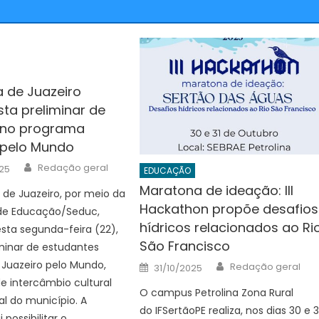
a de Juazeiro
ista preliminar de
s no programa
 pelo Mundo
Author
Redação geral
25
EDUCAÇÃO
Maratona de ideação: III
a de Juazeiro, por meio da
Hackathon propõe desafios
 de Educação/Seduc,
hídricos relacionados ao Ri
esta segunda-feira (22),
São Francisco
liminar de estudantes
Author
Posted
o Juazeiro pelo Mundo,
Redação geral
31/10/2025
on
 intercâmbio cultural
O campus Petrolina Zona Rural
al do município. A
do IFSertãoPE realiza, nos dias 30 e 3
i possibilitar o