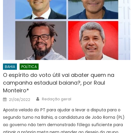
BAHIA
POLÍTICA
O espírito do voto útil vai abater quem na
campanha estadual baiana?, por Raul
Monteiro*
Author
Posted
Redação geral
21/08/2022
on
Aposta velada do PT para ajudar a levar a disputa para o
segundo turno na Bahia, a candidatura de João Roma (PL)
ao governo não tem demonstrado fôlego suficiente para
atingir a própria meta nem atender ao desejo do grupo