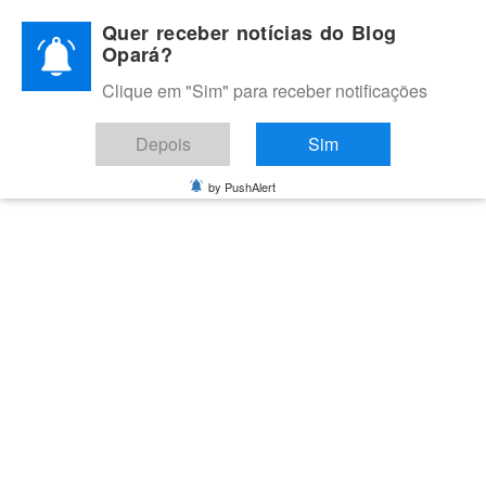
Skip
Quer receber notícias do Blog
to
Opará?
content
Clique em "Sim" para receber notificações
BLOG OPARÁ
Melhores notícias de Juazeiro, Petrolina e do Vale do São
Depois
Sim
Francisco
by PushAlert