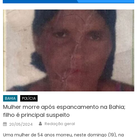
BAHIA
POLÍCIA
Mulher morre após espancamento na Bahia;
filho é principal suspeito
Author
Posted
Redação geral
20/05/2024
on
Uma mulher de 54 anos morreu, neste domingo (19), na