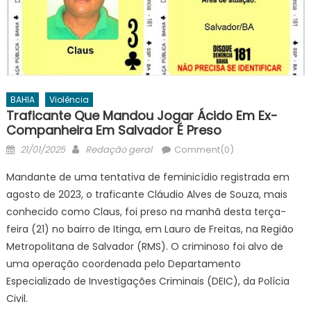
BAHIA
Violência
Traficante Que Mandou Jogar Ácido Em Ex-
Companheira Em Salvador É Preso
Posted
Author
21/01/2025
Redação geral
Comment(0)
on
Mandante de uma tentativa de feminicídio registrada em
agosto de 2023, o traficante Cláudio Alves de Souza, mais
conhecido como Claus, foi preso na manhã desta terça-
feira (21) no bairro de Itinga, em Lauro de Freitas, na Região
Metropolitana de Salvador (RMS). O criminoso foi alvo de
uma operação coordenada pelo Departamento
Especializado de Investigações Criminais (DEIC), da Polícia
Civil.