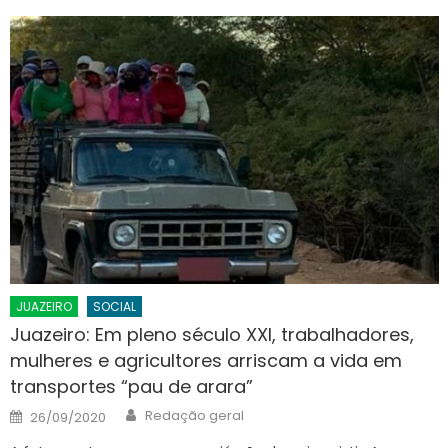
JUAZEIRO
SOCIAL
Juazeiro: Em pleno século XXI, trabalhadores,
mulheres e agricultores arriscam a vida em
transportes “pau de arara”
Author
Posted
Redação geral
26/09/2020
on