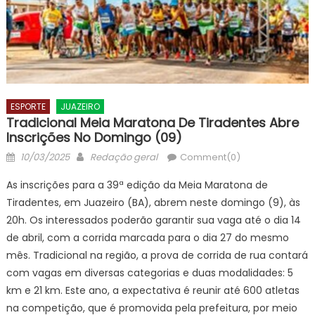
ESPORTE
JUAZEIRO
Tradicional Meia Maratona De Tiradentes Abre
Inscrições No Domingo (09)
Posted
Author
10/03/2025
Redação geral
Comment(0)
on
As inscrições para a 39ª edição da Meia Maratona de
Tiradentes, em Juazeiro (BA), abrem neste domingo (9), às
20h. Os interessados poderão garantir sua vaga até o dia 14
de abril, com a corrida marcada para o dia 27 do mesmo
mês. Tradicional na região, a prova de corrida de rua contará
com vagas em diversas categorias e duas modalidades: 5
km e 21 km. Este ano, a expectativa é reunir até 600 atletas
na competição, que é promovida pela prefeitura, por meio