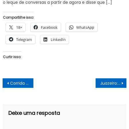
o leque de conversas a partir de agora e disse que […]
Compartilhe isso:
18+
Facebook
WhatsApp
Telegram
LinkedIn
Curtir isso:
Navegação
Corrida Tiradentinhos bate recorde de inscrições e reúne mais de 500 crianças em Juazeiro
Juazeiro: Depois de uma trégua, homem é assassinado no bairro da Codevasf
de
Post
Deixe uma resposta