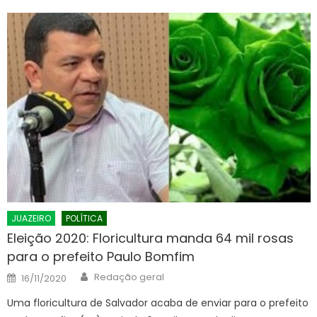
JUAZEIRO
POLÍTICA
Eleição 2020: Floricultura manda 64 mil rosas
para o prefeito Paulo Bomfim
Author
Posted
Redação geral
16/11/2020
on
Uma floricultura de Salvador acaba de enviar para o prefeito