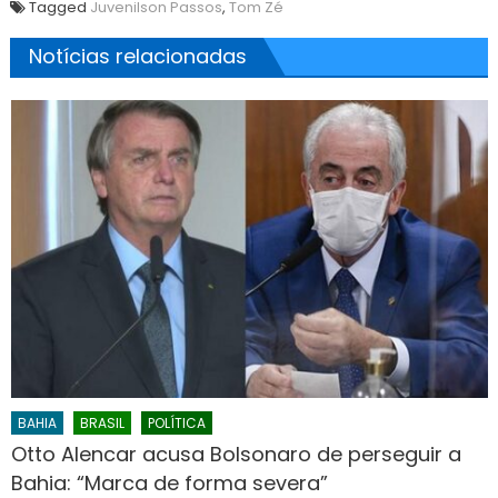
Tagged
Juvenilson Passos
,
Tom Zé
Notícias relacionadas
BAHIA
BRASIL
POLÍTICA
Otto Alencar acusa Bolsonaro de perseguir a
Bahia: “Marca de forma severa”