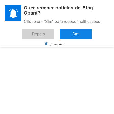
Skip
Quer receber notícias do Blog
to
Opará?
content
Clique em "Sim" para receber notificações
BLOG OPARÁ
Melhores notícias de Juazeiro, Petrolina e do Vale do São
Depois
Sim
Francisco
by PushAlert