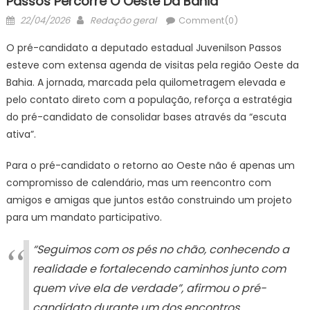
Passos Percorre O Oeste Da Bahia
Posted
Author
22/04/2026
Redação geral
Comment(0)
on
O pré-candidato a deputado estadual Juvenilson Passos
esteve com extensa agenda de visitas pela região Oeste da
Bahia. A jornada, marcada pela quilometragem elevada e
pelo contato direto com a população, reforça a estratégia
do pré-candidato de consolidar bases através da “escuta
ativa”.
Para o pré-candidato o retorno ao Oeste não é apenas um
compromisso de calendário, mas um reencontro com
amigos e amigas que juntos estão construindo um projeto
para um mandato participativo.
“Seguimos com os pés no chão, conhecendo a
realidade e fortalecendo caminhos junto com
quem vive ela de verdade”, afirmou o pré-
candidato durante um dos encontros.