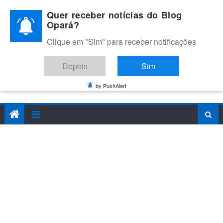
Skip
Quer receber notícias do Blog
to
Opará?
content
Clique em "Sim" para receber notificações
BLOG OPARÁ
Melhores notícias de Juazeiro, Petrolina e do Vale do São
Depois
Sim
Francisco
by PushAlert