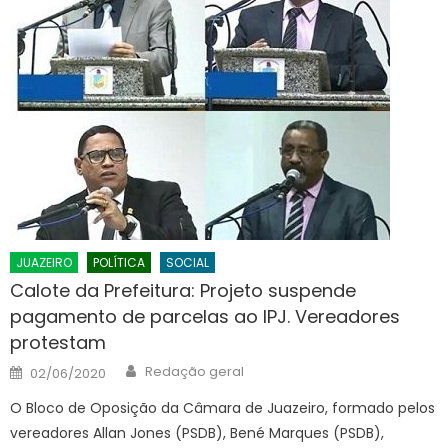
JUAZEIRO
POLÍTICA
SOCIAL
Calote da Prefeitura: Projeto suspende
pagamento de parcelas ao IPJ. Vereadores
protestam
Author
Posted
Redação geral
02/06/2020
on
O Bloco de Oposição da Câmara de Juazeiro, formado pelos
vereadores Allan Jones (PSDB), Bené Marques (PSDB),