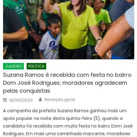
JUAZEIRO
POLÍTICA
Suzana Ramos é recebida com festa no bairro
Dom José Rodrigues; moradores agradecem
pelas conquistas
Author
Posted
Redação geral
06/09/2024
on
A campanha da prefeita Suzana Ramos ganhou mais um
apoio popular na noite desta quinta-feira (5), quando a
candidata foi recebida com muita festa no bairro Dom José
Rodrigues. Em mais uma caminhada marcante, moradores