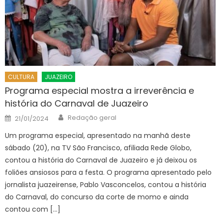
CULTURA
JUAZEIRO
Programa especial mostra a irreverência e
história do Carnaval de Juazeiro
Author
Posted
Redação geral
21/01/2024
on
Um programa especial, apresentado na manhã deste
sábado (20), na TV São Francisco, afiliada Rede Globo,
contou a história do Carnaval de Juazeiro e já deixou os
foliões ansiosos para a festa. O programa apresentado pelo
jornalista juazeirense, Pablo Vasconcelos, contou a história
do Carnaval, do concurso da corte de momo e ainda
contou com […]