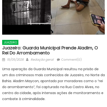
JUAZEIRO
Juazeiro: Guarda Municipal Prende Aladim, O
Rei Do Arrombamento
Posted
Author
15/05/2026
Redação geral
Comment(0)
on
Uma operação da Guarda Municipal resultou na prisão de
um dos criminosos mais conhecidos de Juazeiro, no Norte da
Bahia. Aladim Maycon, apontado por moradores como o “rei
do arrombamento”, foi capturado na Rua Castro Alves, no
centro da cidade, após intensas ações de monitoramento e
combate à criminalidade.