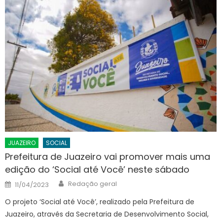
JUAZEIRO
SOCIAL
Prefeitura de Juazeiro vai promover mais uma
edição do ‘Social até Você’ neste sábado
Author
Posted
Redação geral
11/04/2023
on
O projeto ‘Social até Você’, realizado pela Prefeitura de
Juazeiro, através da Secretaria de Desenvolvimento Social,