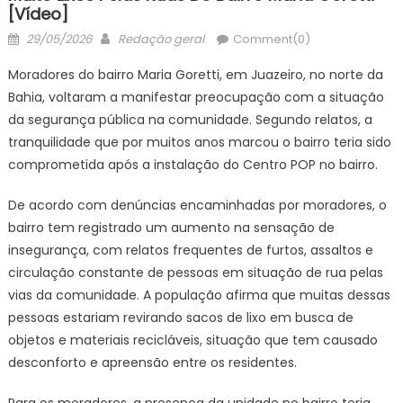
[Vídeo]
Posted
Author
29/05/2026
Redação geral
Comment(0)
on
Moradores do bairro Maria Goretti, em Juazeiro, no norte da
Bahia, voltaram a manifestar preocupação com a situação
da segurança pública na comunidade. Segundo relatos, a
tranquilidade que por muitos anos marcou o bairro teria sido
comprometida após a instalação do Centro POP no bairro.
De acordo com denúncias encaminhadas por moradores, o
bairro tem registrado um aumento na sensação de
insegurança, com relatos frequentes de furtos, assaltos e
circulação constante de pessoas em situação de rua pelas
vias da comunidade. A população afirma que muitas dessas
pessoas estariam revirando sacos de lixo em busca de
objetos e materiais recicláveis, situação que tem causado
desconforto e apreensão entre os residentes.
Para os moradores, a presença da unidade no bairro teria