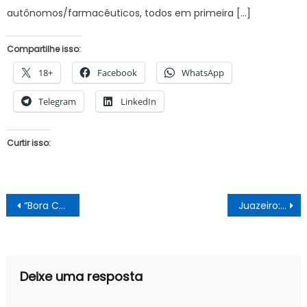
autônomos/farmacêuticos, todos em primeira […]
Compartilhe isso:
18+
Facebook
WhatsApp
Telegram
LinkedIn
Curtir isso:
Navegação
“Bora Construir Juntos”: população atende chamado de Juvenilson Passos e lota assembleia no Distrito de Abóbora
Juazeiro: SOPH emite nota esclarecendo sobre possíveis irregularidades no MCMV
de
Post
Deixe uma resposta