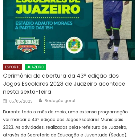
ESPORTE
JUAZEIRO
Cerimônia de abertura da 43ª edição dos
Jogos Escolares 2023 de Juazeiro acontece
nesta sexta-feira
Author
Posted
Redação geral
05/05/2023
on
Durante todo o mês de maio, uma extensa programação
vai marcar a 43ª edição dos Jogos Escolares Municipais
2023. As atividades, realizadas pela Prefeitura de Juazeiro,
através da Secretaria de Educação e Juventude (Seduc),