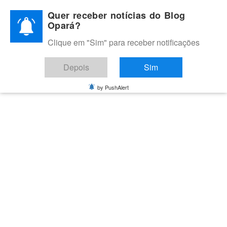
Skip
Quer receber notícias do Blog
to
Opará?
content
Clique em "Sim" para receber notificações
BLOG OPARÁ
Melhores notícias de Juazeiro, Petrolina e do Vale do São
Depois
Sim
Francisco
by PushAlert