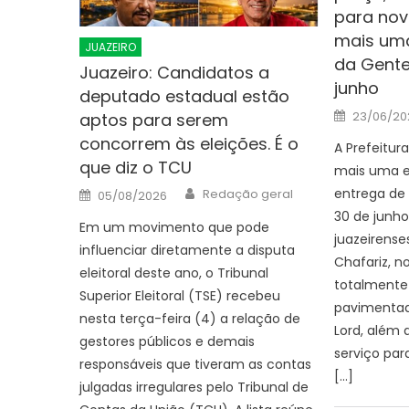
para nov
mais uma
JUAZEIRO
da Gente’
Juazeiro: Candidatos a
junho
deputado estadual estão
Posted
23/06/20
aptos para serem
on
concorrem às eleições. É o
A Prefeitura
que diz o TCU
mais uma e
Author
Posted
entrega de 
Redação geral
05/08/2026
on
30 de junho
Em um movimento que pode
juazeirense
influenciar diretamente a disputa
Chafariz, no
eleitoral deste ano, o Tribunal
totalmente 
Superior Eleitoral (TSE) recebeu
pavimentad
nesta terça-feira (4) a relação de
Lord, além 
gestores públicos e demais
serviço pa
responsáveis que tiveram as contas
[…]
julgadas irregulares pelo Tribunal de