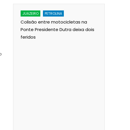
JUAZEIRO
PETROLINA
JUAZEIRO
ado
Colisão entre motocicletas na
A lenda d
rem
Ponte Presidente Dutra deixa dois
Francisco:
 diz o
feridos
para a 2ª
o