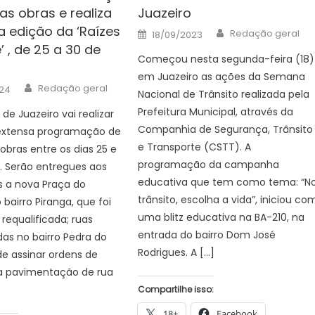
as obras e realiza
Juazeiro
 edição da ‘Raízes
Author
Posted
Redação geral
18/09/2023
on
 , de 25 a 30 de
Começou nesta segunda-feira (18)
em Juazeiro as ações da Semana
Author
Redação geral
24
Nacional de Trânsito realizada pela
Prefeitura Municipal, através da
 de Juazeiro vai realizar
Companhia de Segurança, Trânsito
xtensa programação de
e Transporte (CSTT). A
obras entre os dias 25 e
programação da campanha
. Serão entregues aos
educativa que tem como tema: “N
s a nova Praça do
trânsito, escolha a vida”, iniciou co
 bairro Piranga, que foi
uma blitz educativa na BA-210, na
requalificada; ruas
entrada do bairro Dom José
as no bairro Pedra do
Rodrigues. A […]
de assinar ordens de
ra pavimentação de rua
Compartilhe isso:
18+
Facebook