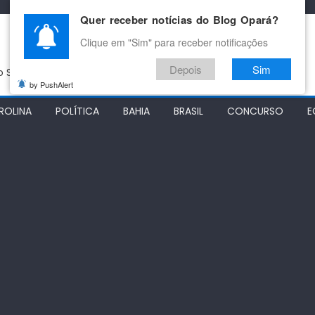
Quer receber notícias do Blog Opará?
Clique em "Sim" para receber notificações
Depois
Sim
do São Francisco
by PushAlert
ROLINA
POLÍTICA
BAHIA
BRASIL
CONCURSO
E