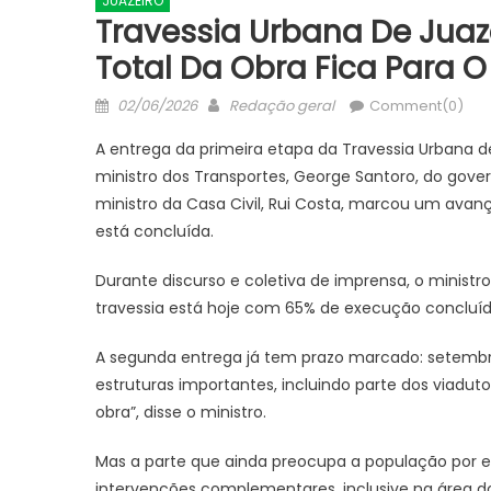
JUAZEIRO
Travessia Urbana De Jua
Total Da Obra Fica Para O
Posted
Author
02/06/2026
Redação geral
Comment(0)
on
A entrega da primeira etapa da Travessia Urbana de
ministro dos Transportes, George Santoro, do gov
ministro da Casa Civil, Rui Costa, marcou um avan
está concluída.
Durante discurso e coletiva de imprensa, o ministr
JUAZEIRO
travessia está hoje com 65% de execução concluída
Aciaj passa a integrar Comitê
Interinstitucional de Segurança
A segunda entrega já tem prazo marcado: setembr
JUAZEIRO
Pública para fortalecer ações em
estruturas importantes, incluindo parte dos viadu
Juazeiro: 
Juazeiro
obra”, disse o ministro.
esvaziado 
debate sob
Mas a parte que ainda preocupa a população por e
uma crise
intervenções complementares, inclusive na área d