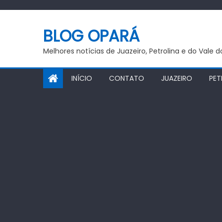
Skip
to
BLOG OPARÁ
content
Melhores notícias de Juazeiro, Petrolina e do Vale 
INÍCIO
CONTATO
JUAZEIRO
PET