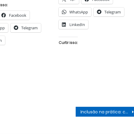
isso:
WhatsApp
Telegram
Facebook
LinkedIn
App
Telegram
n
Curtir isso:
Inclusão na prática: campus Petrolina Zona Rural cria recurso para apoiar estudante com perda auditiva