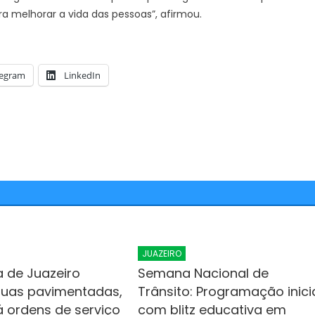
ra melhorar a vida das pessoas”, afirmou.
legram
LinkedIn
JUAZEIRO
a de Juazeiro
Semana Nacional de
ruas pavimentadas,
Trânsito: Programação inici
á ordens de serviço
com blitz educativa em