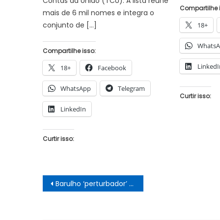
Contas da União (TCU). A lista reúne
Compartilhe 
mais de 6 mil nomes e integra o
conjunto de […]
18+
Whats
Compartilhe isso:
LinkedI
18+
Facebook
WhatsApp
Telegram
Curtir isso:
LinkedIn
Curtir isso:
Navegação
Barulho ‘perturbador’ e luzes no céu: Influenciador chora após gravar suposto OVNI e sofrer ameaças
de
Post