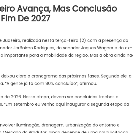
zeiro Avança, Mas Conclusão
JUAZEIRO
 Fim De 2027
Juazeiro: Candidatos a deput
estadual estão aptos para se
concorrem às eleições. É o que
 Juazeiro, realizada nesta terça-feira (2) com a presença do
TCU
ernador Jerônimo Rodrigues, do senador Jaques Wagner e do ex-
ço importante para a mobilidade da região. Mas a obra ainda nã
o deixou claro o cronograma das próximas fases. Segundo ele, a
. “A gente já tá com 80% concluído”, afirmou.
o de 2026. Nessa etapa, devem ser concluídos trechos e
tos. “Em setembro eu venho aqui inaugurar a segunda etapa da
Vídeo expõe comércio
na cidade e reacende
re possíveis efeitos de
nvolver iluminação, drenagem, urbanização do entorno e
 econômica
o Mercado do Produtor, ainda depende de uma nova licitação.