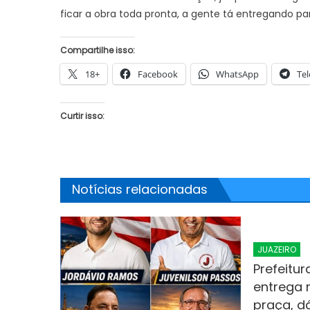
ficar a obra toda pronta, a gente tá entregando pa
Compartilhe isso:
18+
Facebook
WhatsApp
Te
Curtir isso:
Notícias relacionadas
JUAZEIRO
Prefeitur
entrega 
praça, d