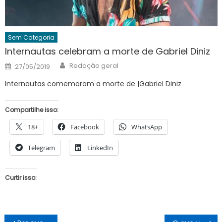
Sem Categoria
Internautas celebram a morte de Gabriel Diniz
Author
Posted
Redação geral
27/05/2019
on
Internautas comemoram a morte de |Gabriel Diniz
Compartilhe isso:
18+
Facebook
WhatsApp
Telegram
LinkedIn
Curtir isso:
Navegação