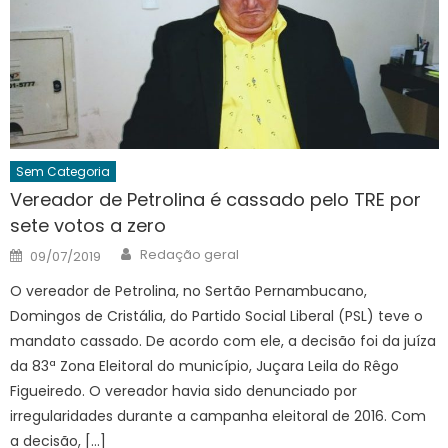
Sem Categoria
Vereador de Petrolina é cassado pelo TRE por
sete votos a zero
Author
Posted
Redação geral
09/07/2019
on
O vereador de Petrolina, no Sertão Pernambucano,
Domingos de Cristália, do Partido Social Liberal (PSL) teve o
mandato cassado. De acordo com ele, a decisão foi da juíza
da 83ª Zona Eleitoral do município, Juçara Leila do Rêgo
Figueiredo. O vereador havia sido denunciado por
irregularidades durante a campanha eleitoral de 2016. Com
a decisão, […]