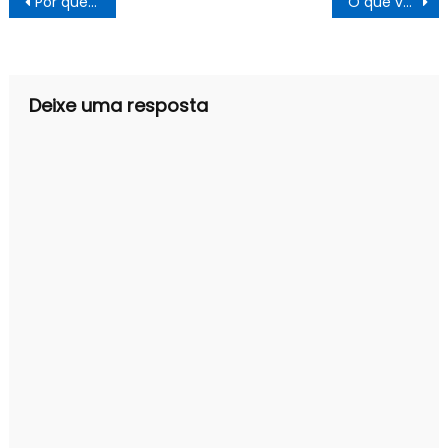
Por que não queremos que os ricos paguem mensalidades
O que vai mudar na Saúde?
de
Post
Deixe uma resposta