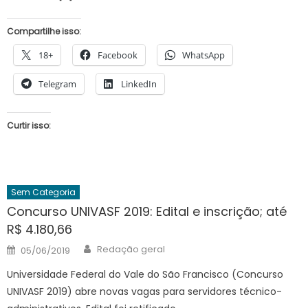
Compartilhe isso:
18+
Facebook
WhatsApp
Telegram
LinkedIn
Curtir isso:
Sem Categoria
Concurso UNIVASF 2019: Edital e inscrição; até
R$ 4.180,66
Author
Posted
Redação geral
05/06/2019
on
Universidade Federal do Vale do São Francisco (Concurso
UNIVASF 2019) abre novas vagas para servidores técnico-