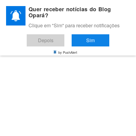
Skip
Quer receber notícias do Blog
to
Opará?
content
Clique em "Sim" para receber notificações
BLOG OPARÁ
Melhores notícias de Juazeiro, Petrolina e do Vale do São
Depois
Sim
Francisco
by PushAlert