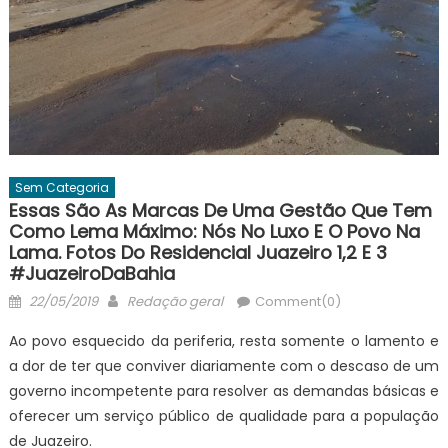
Sem Categoria
Essas São As Marcas De Uma Gestão Que Tem
Como Lema Máximo: Nós No Luxo E O Povo Na
Lama. Fotos Do Residencial Juazeiro 1,2 E 3
#JuazeiroDaBahia
Posted
Author
22/05/2019
Redação geral
Comment(0)
on
Ao povo esquecido da periferia, resta somente o lamento e
a dor de ter que conviver diariamente com o descaso de um
governo incompetente para resolver as demandas básicas e
oferecer um serviço público de qualidade para a população
de Juazeiro.