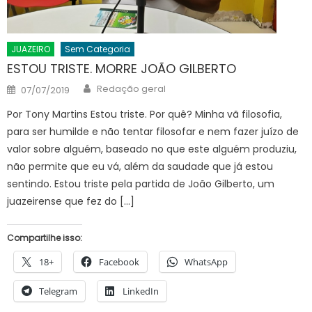
JUAZEIRO
Sem Categoria
ESTOU TRISTE. MORRE JOÃO GILBERTO
Author
Posted
Redação geral
07/07/2019
on
Por Tony Martins Estou triste. Por quê? Minha vã filosofia,
para ser humilde e não tentar filosofar e nem fazer juízo de
valor sobre alguém, baseado no que este alguém produziu,
não permite que eu vá, além da saudade que já estou
sentindo. Estou triste pela partida de João Gilberto, um
juazeirense que fez do […]
Compartilhe isso:
18+
Facebook
WhatsApp
Telegram
LinkedIn