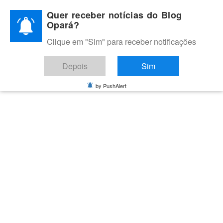
Skip
Quer receber notícias do Blog
to
Opará?
content
Clique em "Sim" para receber notificações
BLOG OPARÁ
Melhores notícias de Juazeiro, Petrolina e do Vale do São
Depois
Sim
Francisco
by PushAlert