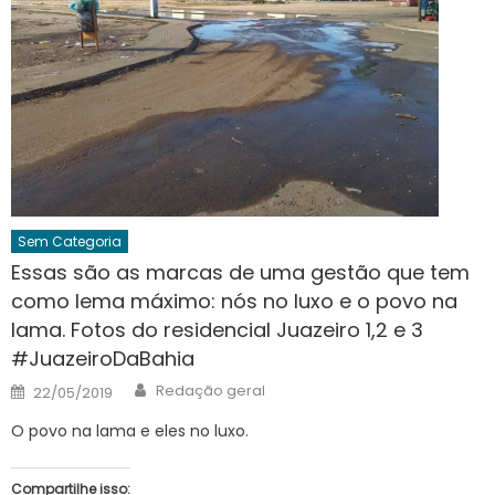
Sem Categoria
Essas são as marcas de uma gestão que tem
como lema máximo: nós no luxo e o povo na
lama. Fotos do residencial Juazeiro 1,2 e 3
#JuazeiroDaBahia
Author
Posted
Redação geral
22/05/2019
on
O povo na lama e eles no luxo.
Compartilhe isso: