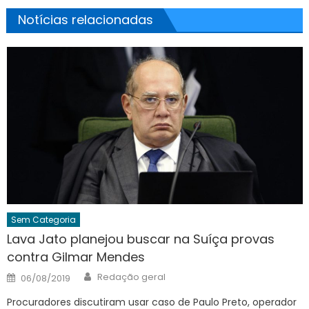
Notícias relacionadas
Sem Categoria
Lava Jato planejou buscar na Suíça provas
contra Gilmar Mendes
Author
Posted
Redação geral
06/08/2019
on
Procuradores discutiram usar caso de Paulo Preto, operador